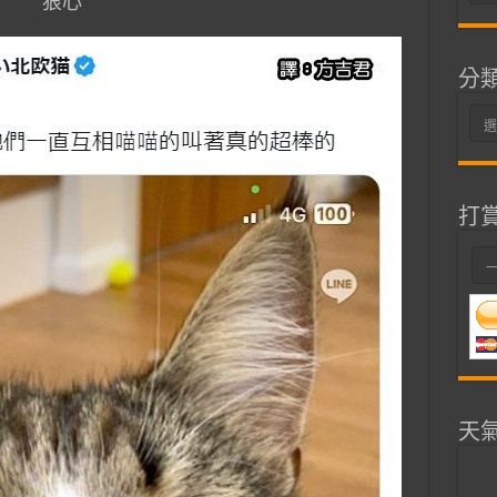
狠心
整
分
分
類
打
天