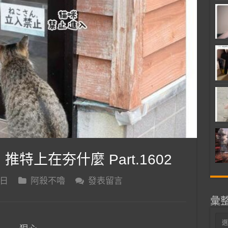
 推特上在夯什麼 Part.1602
 日
阿殺不嚕
發表留言
彙
彙