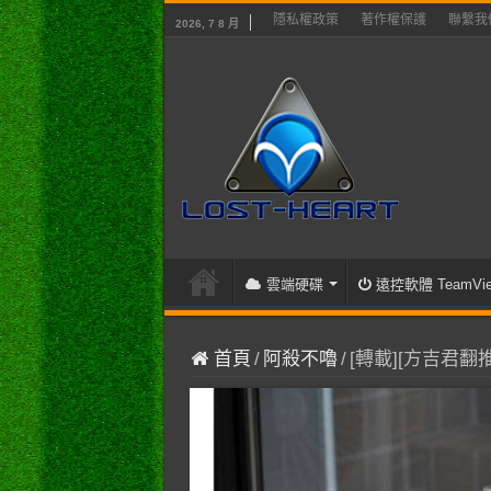
隱私權政策
著作權保護
聯繫我
2026, 7 8 月
雲端硬碟
遠控軟體 TeamVie
首頁
/
阿殺不嚕
/
[轉載][方吉君翻推