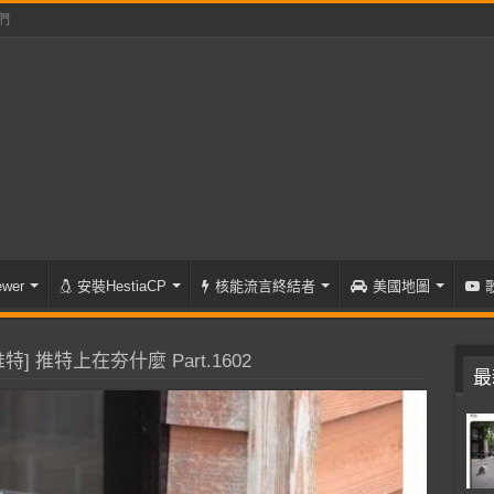
們
wer
安裝HestiaCP
核能流言終結者
美國地圖
特] 推特上在夯什麼 Part.1602
最