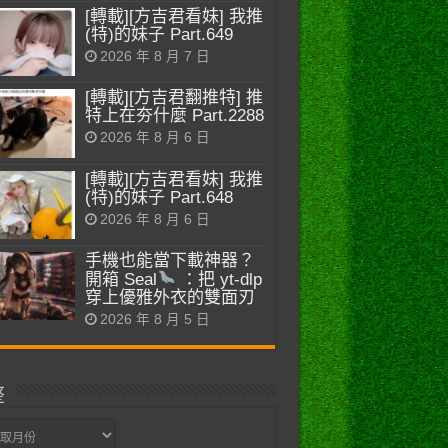
[轉載][方吉君看妹] 我推
(特)的妹子 Part.649
2026 年 8 月 7 日
[轉載][方吉君翻推特] 推
特上在夯什麼 Part.2288
2026 年 8 月 6 日
[轉載][方吉君看妹] 我推
(特)的妹子 Part.648
2026 年 8 月 6 日
手機也能當下載神器？
開箱 Seal
：把 yt-dlp
穿上優雅外衣的雙面刃
2026 年 8 月 5 日
整