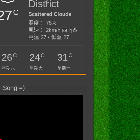
District
27
C
Scattered Clouds
濕度： 78%
風速： 2km/h 西南西
高溫 27 • 低溫 27
C
C
C
26
24
31
星期六
星期天
星期一
. Song =)