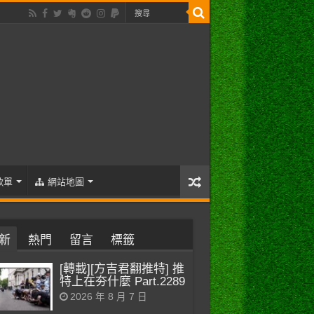
歌單
網站地圖
新
熱門
留言
標籤
[轉載][方吉君翻推特] 推
特上在夯什麼 Part.2289
2026 年 8 月 7 日