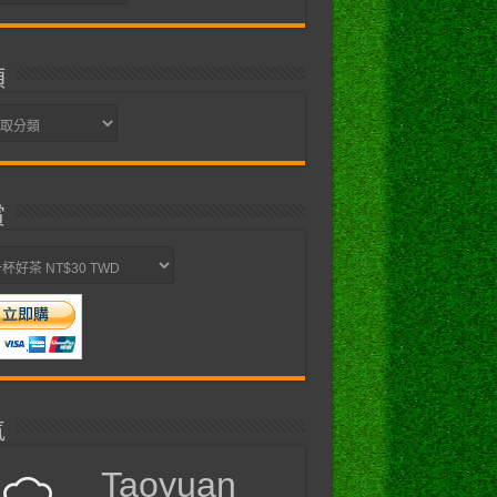
類
賞
氣
Taoyuan