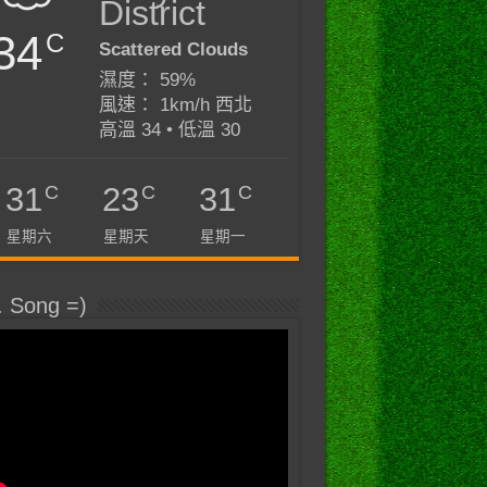
District
34
C
Scattered Clouds
濕度： 59%
風速： 1km/h 西北
高溫 34 • 低溫 30
C
C
C
31
23
31
星期六
星期天
星期一
. Song =)