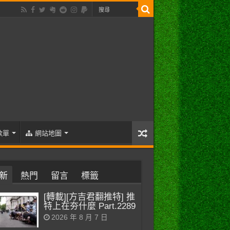
歌單
網站地圖
新
熱門
留言
標籤
[轉載][方吉君翻推特] 推
特上在夯什麼 Part.2289
2026 年 8 月 7 日