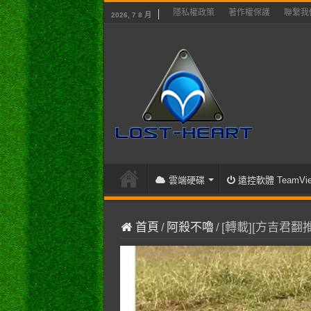
隱私權政策
著作權保護
聯繫我
2026, 7 8 月
雲端硬碟
遠控軟體 TeamVie
首頁
/
阿殺不嚕
/
[轉載][方吉君翻推