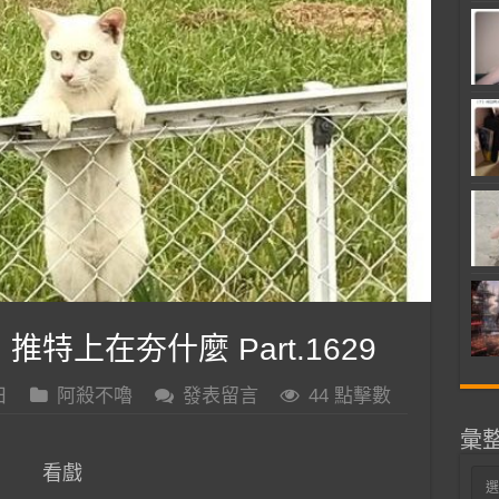
 推特上在夯什麼 Part.1629
日
阿殺不嚕
發表留言
44 點擊數
彙
看戲
彙