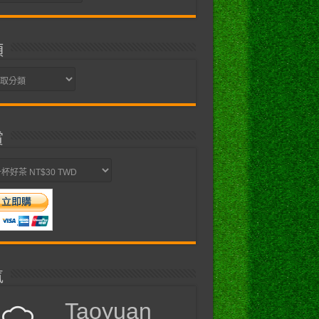
類
賞
氣
Taoyuan