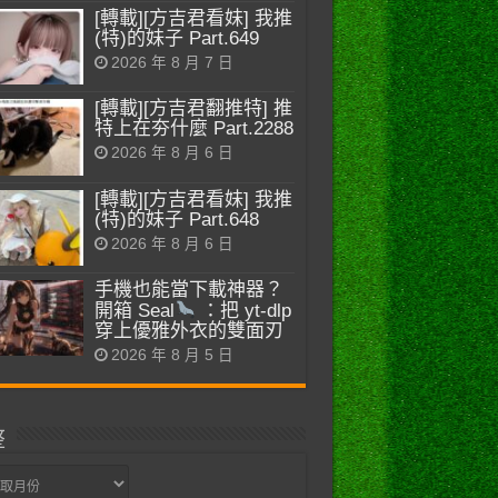
[轉載][方吉君看妹] 我推
(特)的妹子 Part.649
2026 年 8 月 7 日
[轉載][方吉君翻推特] 推
特上在夯什麼 Part.2288
2026 年 8 月 6 日
[轉載][方吉君看妹] 我推
(特)的妹子 Part.648
2026 年 8 月 6 日
手機也能當下載神器？
開箱 Seal
：把 yt-dlp
穿上優雅外衣的雙面刃
2026 年 8 月 5 日
整