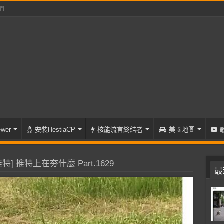
們
wer
安裝HestiaCP
核能流言終結者
美國地圖
特] 推特上在夯什麼 Part.1629
最