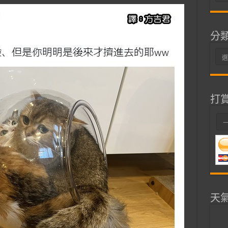
整
分
分
類
打
天