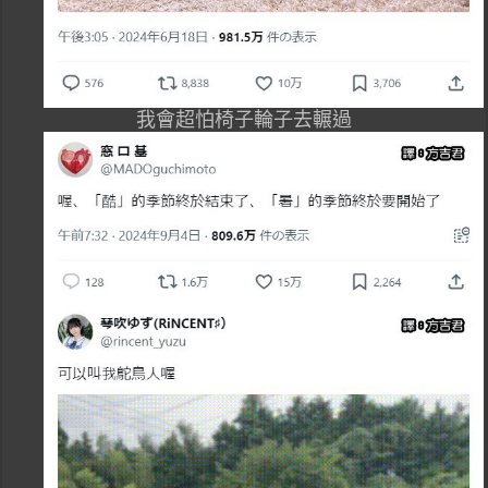
我會超怕椅子輪子去輾過