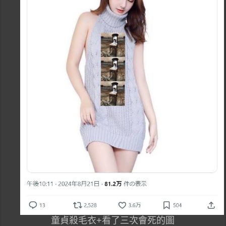
童貞殺毛衣+看了三次會死的圖