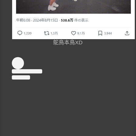
鴕鳥本鳥XD