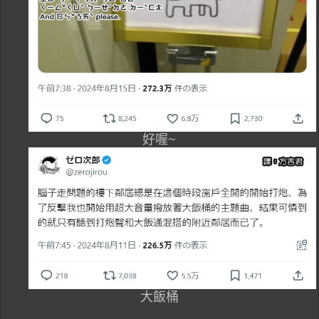
好喔~
大飯桶