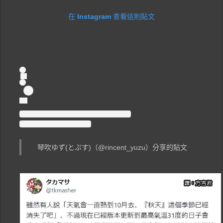
在 Instagram 查看這則貼文
琴吹ゆず(とぷす)（@rincent_yuzu）分享的貼文