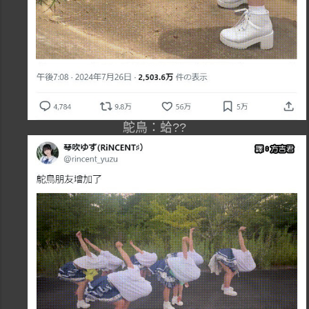
鴕鳥：蛤??