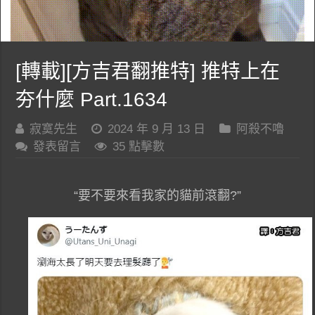
[轉載][方吉君翻推特] 推特上在
夯什麼 Part.1634
寂寞先生
2024 年 9 月 13 日
阿殺不嚕
發表留言
35 點擊數
“要不要來看我家的貓前滾翻?”