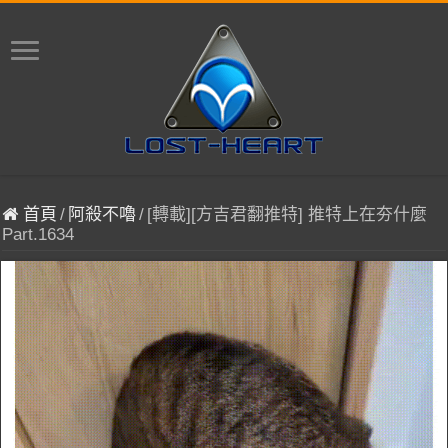
首頁
/
阿殺不嚕
/
[轉載][方吉君翻推特] 推特上在夯什麼
Part.1634