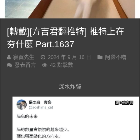
[轉載][方吉君翻推特] 推特上在
夯什麼 Part.1637
寂寞先生
2024 年 9 月 16 日
阿殺不嚕
發表留言
42 點擊數
深水炸彈