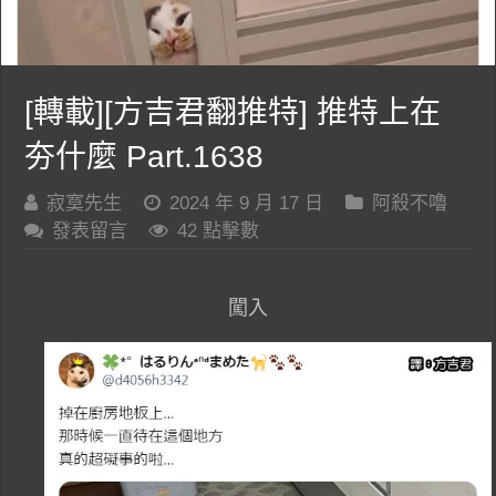
[轉載][方吉君翻推特] 推特上在
夯什麼 Part.1638
寂寞先生
2024 年 9 月 17 日
阿殺不嚕
發表留言
42 點擊數
闖入