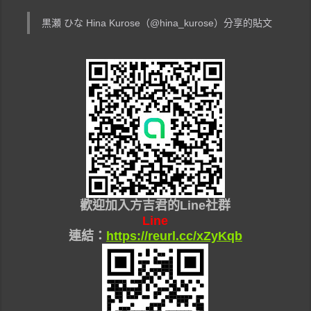
黒瀬 ひな Hina Kurose（@hina_kurose）分享的貼文
歡迎加入
方吉君的Line社群
Line
連結：
https://reurl.cc/xZyKqb