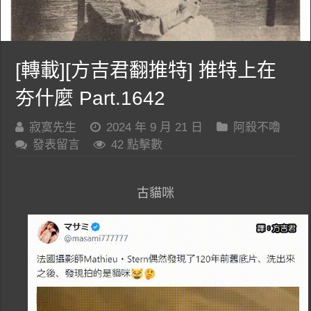
[轉載][方吉君翻推特] 推特上在
夯什麼 Part.1642
寂寞先生
2024 年 9 月 21 日
阿殺不嚕
發表留言
42 點擊數
古貓咪