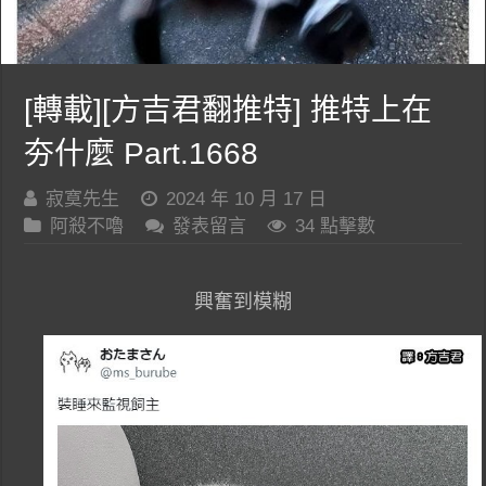
[轉載][方吉君翻推特] 推特上在
夯什麼 Part.1668
寂寞先生
2024 年 10 月 17 日
阿殺不嚕
發表留言
34 點擊數
興奮到模糊