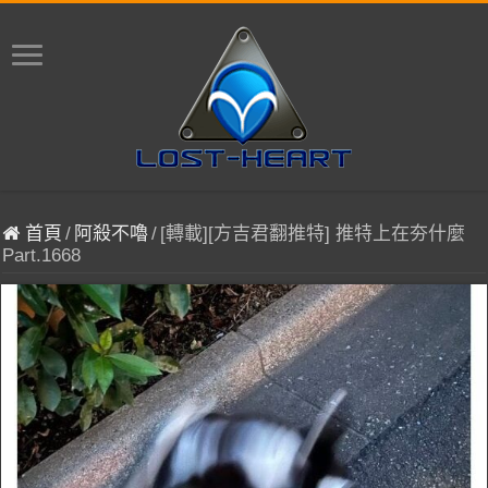
首頁
/
阿殺不嚕
/
[轉載][方吉君翻推特] 推特上在夯什麼
Part.1668