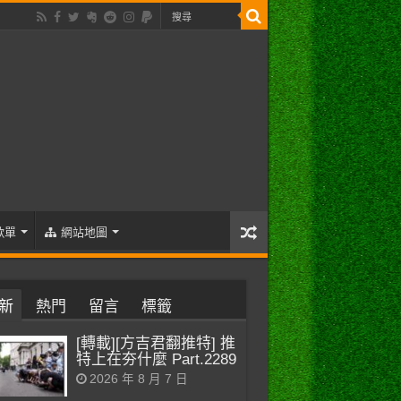
歌單
網站地圖
新
熱門
留言
標籤
[轉載][方吉君翻推特] 推
特上在夯什麼 Part.2289
2026 年 8 月 7 日