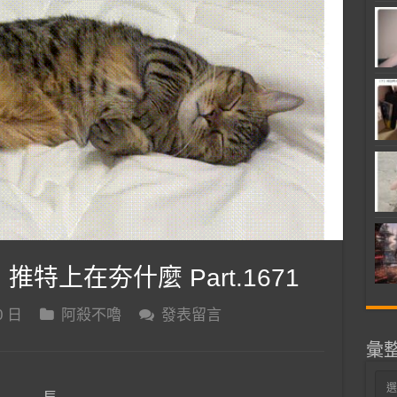
 推特上在夯什麼 Part.1671
0 日
阿殺不嚕
發表留言
彙
彙