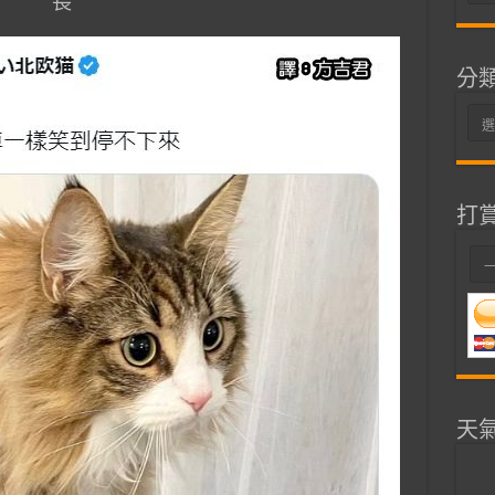
長
整
分
分
類
打
天