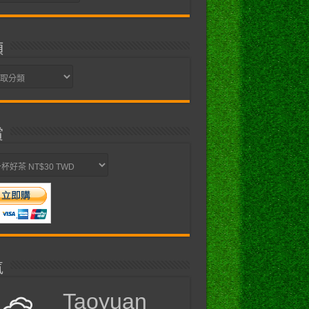
類
賞
氣
Taoyuan