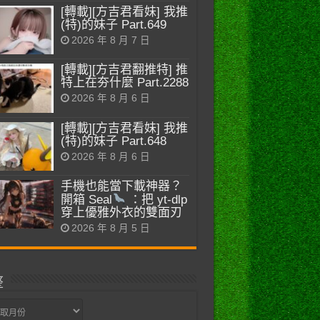
[轉載][方吉君看妹] 我推
(特)的妹子 Part.649
2026 年 8 月 7 日
[轉載][方吉君翻推特] 推
特上在夯什麼 Part.2288
2026 年 8 月 6 日
[轉載][方吉君看妹] 我推
(特)的妹子 Part.648
2026 年 8 月 6 日
手機也能當下載神器？
開箱 Seal
：把 yt-dlp
穿上優雅外衣的雙面刃
2026 年 8 月 5 日
整