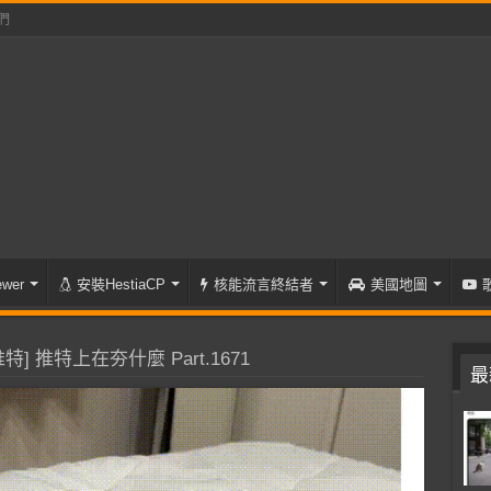
們
wer
安裝HestiaCP
核能流言終結者
美國地圖
特] 推特上在夯什麼 Part.1671
最