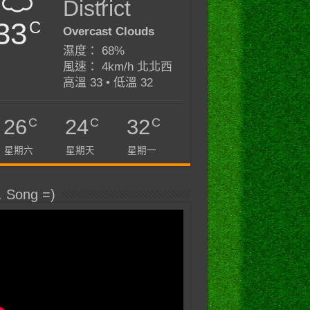
District
33
C
Overcast Clouds
濕度： 68%
風速： 4km/h 北北西
高溫 33 • 低溫 32
C
C
C
26
24
32
星期六
星期天
星期一
. Song =)