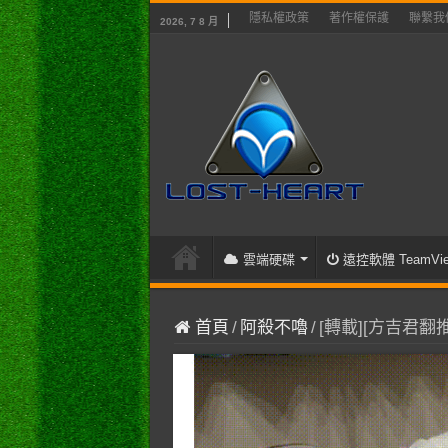
隱私權政策
著作權保護
聯繫我
2026, 7 8 月
雲端硬碟
遠控軟體 TeamVie
首頁
/
阿殺不嚕
/
[轉載][方吉君翻推