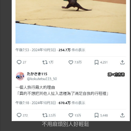
不用麻煩別人好輕鬆