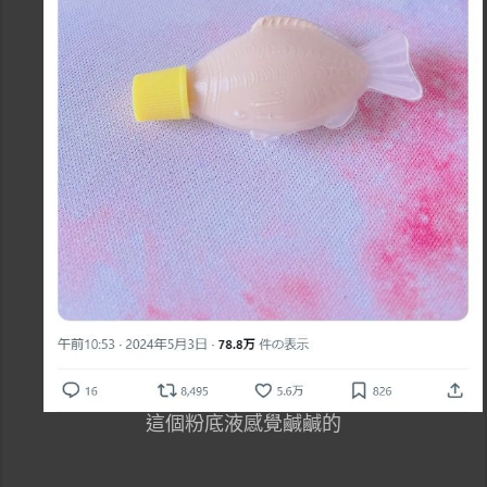
這個粉底液感覺鹹鹹的