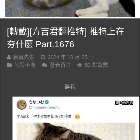
[轉載][方吉君翻推特] 推特上在
夯什麼 Part.1676
寂寞先生
2024 年 10 月 25 日
阿殺不嚕
發表留言
53 點擊數
無視