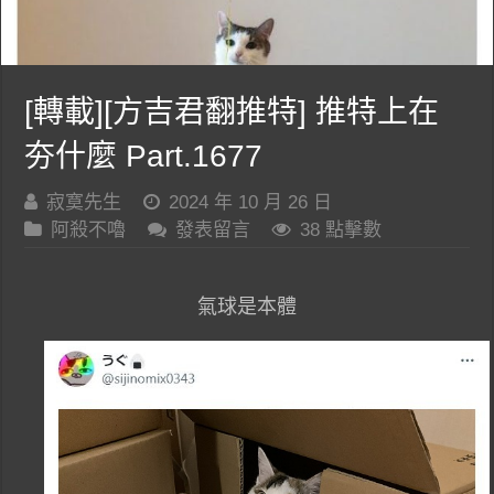
[轉載][方吉君翻推特] 推特上在
夯什麼 Part.1677
寂寞先生
2024 年 10 月 26 日
阿殺不嚕
發表留言
38 點擊數
氣球是本體