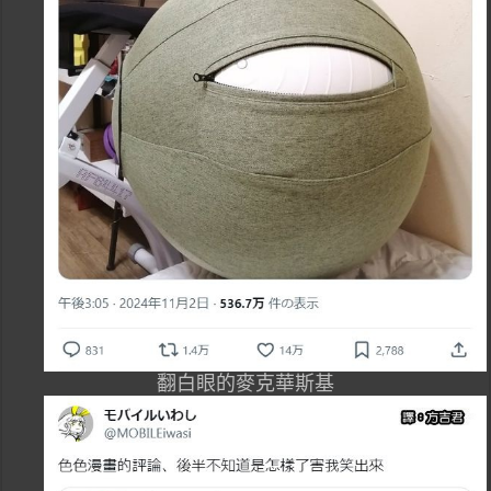
翻白眼的麥克華斯基