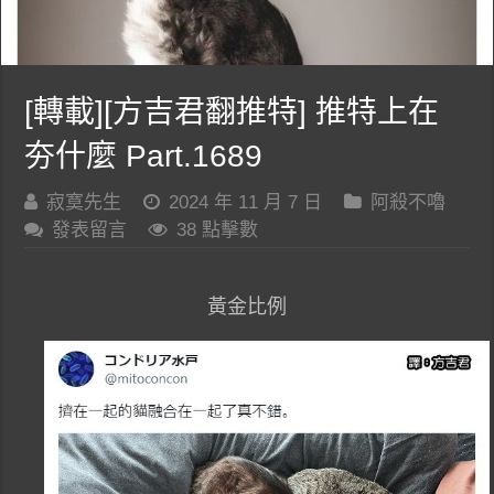
[轉載][方吉君翻推特] 推特上在
夯什麼 Part.1689
寂寞先生
2024 年 11 月 7 日
阿殺不嚕
發表留言
38 點擊數
黃金比例