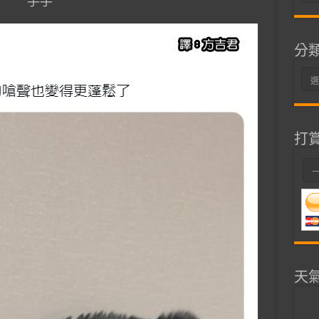
手手
整
分
分
類
打
天