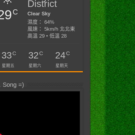
District
29
C
Clear Sky
濕度： 64%
風速： 5km/h 北北東
高溫 29 • 低溫 28
C
C
C
33
32
24
星期五
星期六
星期天
. Song =)