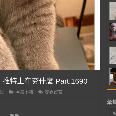
 推特上在夯什麼 Part.1690
 日
阿殺不嚕
發表留言
彙
彙