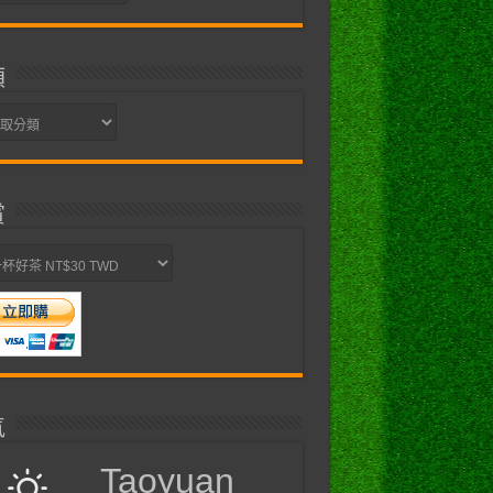
類
賞
氣
Taoyuan