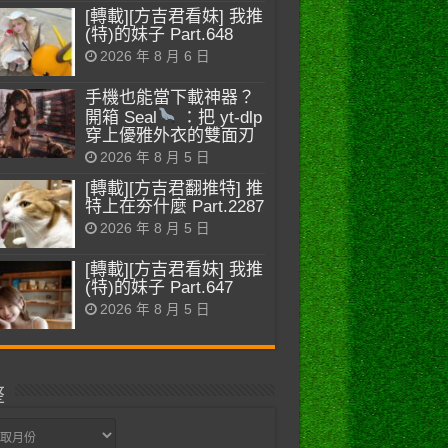
[轉載][方吉君看妹] 我推
(特)的妹子 Part.648
2026 年 8 月 6 日
手機也能當下載神器？
開箱 Seal
：把 yt-dlp
穿上優雅外衣的雙面刃
2026 年 8 月 5 日
[轉載][方吉君翻推特] 推
特上在夯什麼 Part.2287
2026 年 8 月 5 日
[轉載][方吉君看妹] 我推
(特)的妹子 Part.647
2026 年 8 月 5 日
整