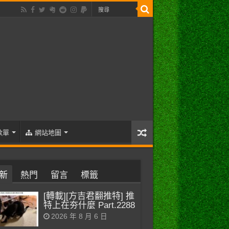
歌單
網站地圖
新
熱門
留言
標籤
[轉載][方吉君翻推特] 推
特上在夯什麼 Part.2288
2026 年 8 月 6 日