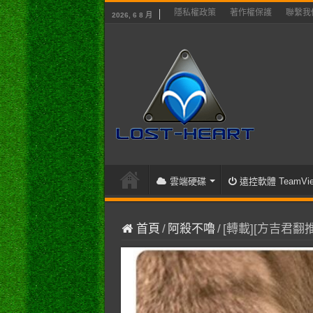
隱私權政策
著作權保護
聯繫我
2026, 6 8 月
雲端硬碟
遠控軟體 TeamVie
首頁
/
阿殺不嚕
/
[轉載][方吉君翻推