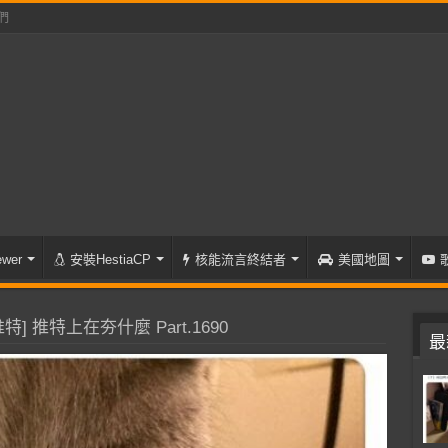
們
wer
安裝HestiaCP
核能流言終結者
美國地圖
特] 推特上在夯什麼 Part.1690
最