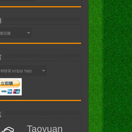
類
賞
氣
Taoyuan