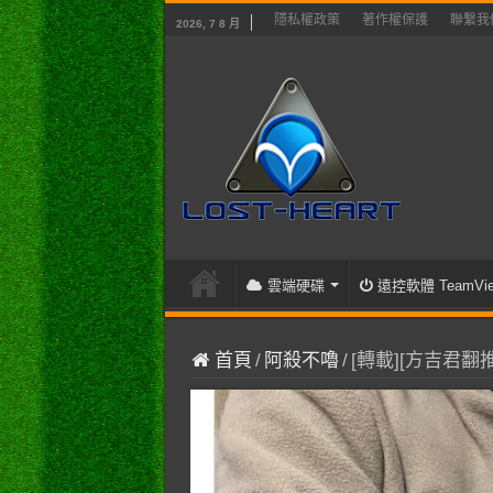
隱私權政策
著作權保護
聯繫我
2026, 7 8 月
雲端硬碟
遠控軟體 TeamVie
首頁
/
阿殺不嚕
/
[轉載][方吉君翻推