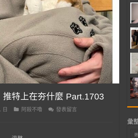
 推特上在夯什麼 Part.1703
1 日
阿殺不嚕
發表留言
彙
彙