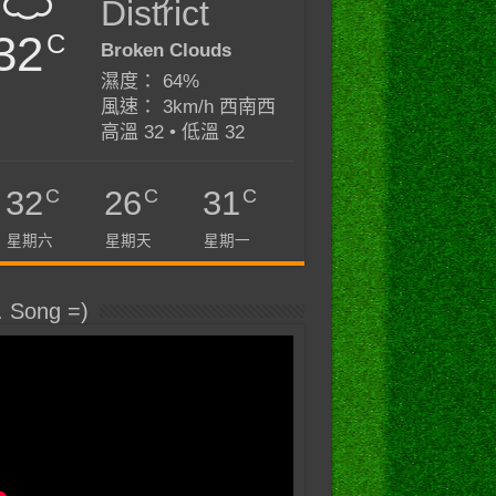
District
32
C
Broken Clouds
濕度： 64%
風速： 3km/h 西南西
高溫 32 • 低溫 32
C
C
C
32
26
31
星期六
星期天
星期一
. Song =)