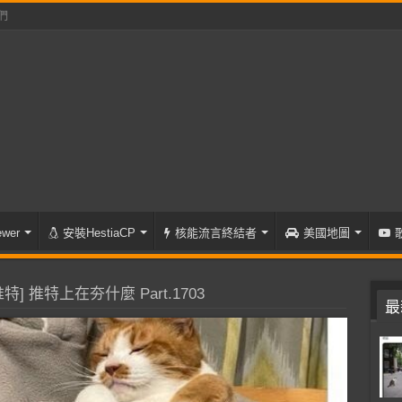
們
wer
安裝HestiaCP
核能流言終結者
美國地圖
特] 推特上在夯什麼 Part.1703
最