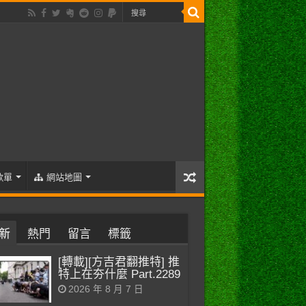
歌單
網站地圖
新
熱門
留言
標籤
[轉載][方吉君翻推特] 推
特上在夯什麼 Part.2289
2026 年 8 月 7 日