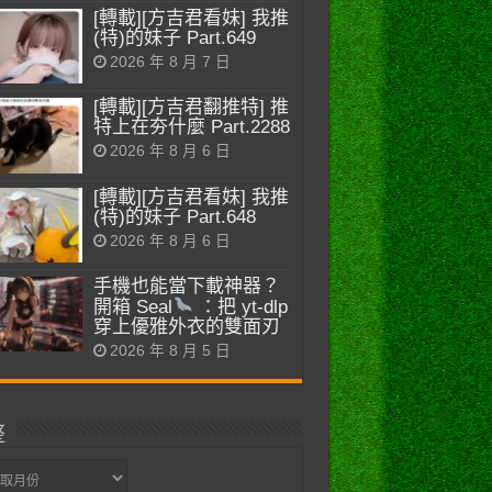
[轉載][方吉君看妹] 我推
(特)的妹子 Part.649
2026 年 8 月 7 日
[轉載][方吉君翻推特] 推
特上在夯什麼 Part.2288
2026 年 8 月 6 日
[轉載][方吉君看妹] 我推
(特)的妹子 Part.648
2026 年 8 月 6 日
手機也能當下載神器？
開箱 Seal
：把 yt-dlp
穿上優雅外衣的雙面刃
2026 年 8 月 5 日
整