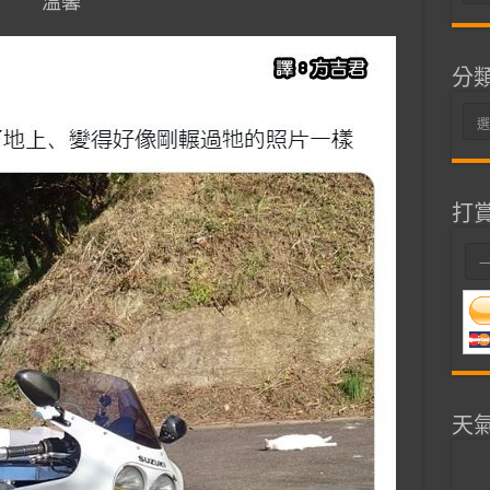
溫馨
整
分
分
類
打
天