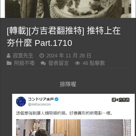
[轉載][方吉君翻推特] 推特上在
夯什麼 Part.1710
寂寞先生
2024 年 11 月 28 日
阿殺不嚕
發表留言
46 點擊數
排隊喔