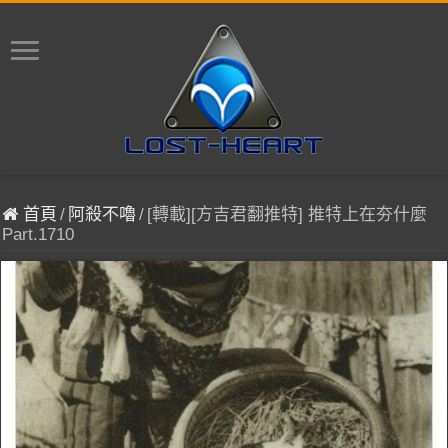
首頁
/
阿殺不嚕
/
[轉載][方吉君翻推特] 推特上在夯什麼
Part.1710