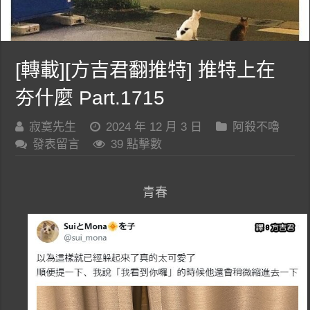
[轉載][方吉君翻推特] 推特上在
夯什麼 Part.1715
寂寞先生
2024 年 12 月 3 日
阿殺不嚕
發表留言
39 點擊數
青春