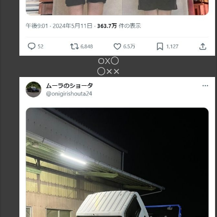
OX〇
〇✕✕