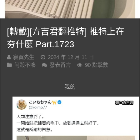
[轉載][方吉君翻推特] 推特上在
夯什麼 Part.1723
寂寞先生
2024 年 12 月 11 日
阿殺不嚕
發表留言
90 點擊數
我的