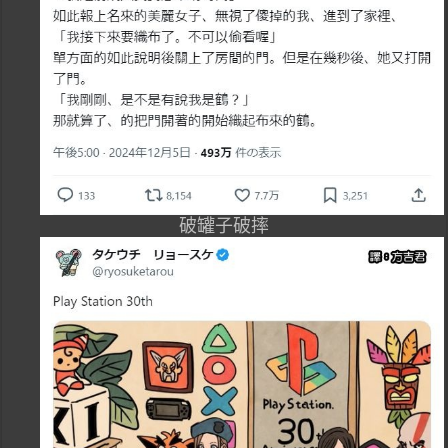
破罐子破摔