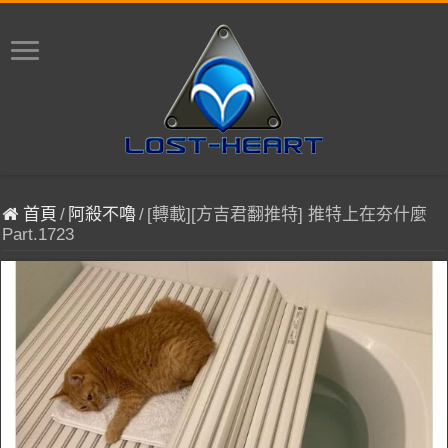
首頁
/
阿殺不嚕
/
[轉載][方吉君翻推特] 推特上在夯什麼
Part.1723