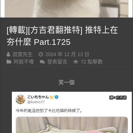
[轉載][方吉君翻推特] 推特上在
夯什麼 Part.1725
寂寞先生
2024 年 12 月 13 日
阿殺不嚕
發表留言
72 點擊數
笑一個