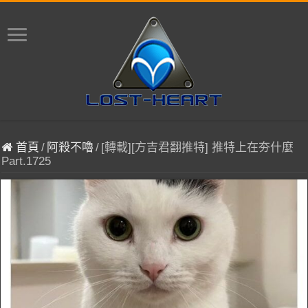
首頁
/
阿殺不嚕
/
[轉載][方吉君翻推特] 推特上在夯什麼
Part.1725