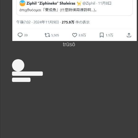
trūsō