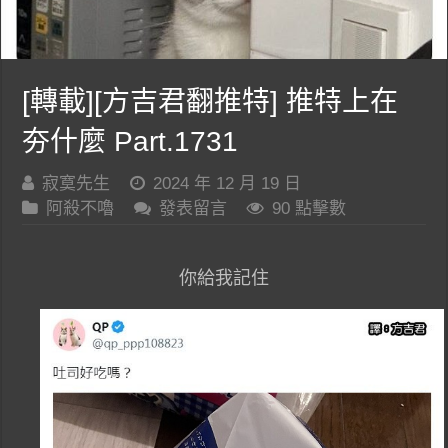
[轉載][方吉君翻推特] 推特上在
夯什麼 Part.1731
寂寞先生
2024 年 12 月 19 日
阿殺不嚕
發表留言
90 點擊數
你給我記住