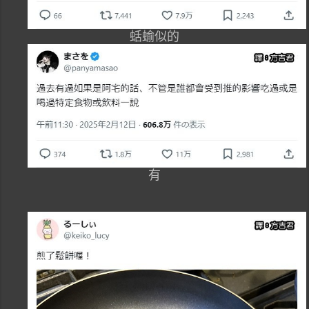
蛞蝓似的
有