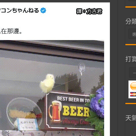
整
分
分
類
打
天