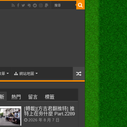
歌單
網站地圖
新
熱門
留言
標籤
[轉載][方吉君翻推特] 推
特上在夯什麼 Part.2289
2026 年 8 月 7 日