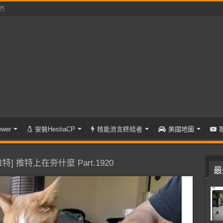
們
wer
安裝HestiaCP
核能流言終結者
美國地圖
特] 推特上在夯什麼 Part.1920
最