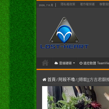
隱私權政策
著作權保護
聯繫我
2026, 7 8 月
雲端硬碟
遠控軟體 TeamVie
首頁
/
阿殺不嚕
/
[轉載][方吉君翻推