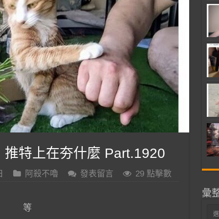
 推特上在夯什麼 Part.1920
日
阿殺不嚕
發表留言
29 點擊數
彙
等
彙