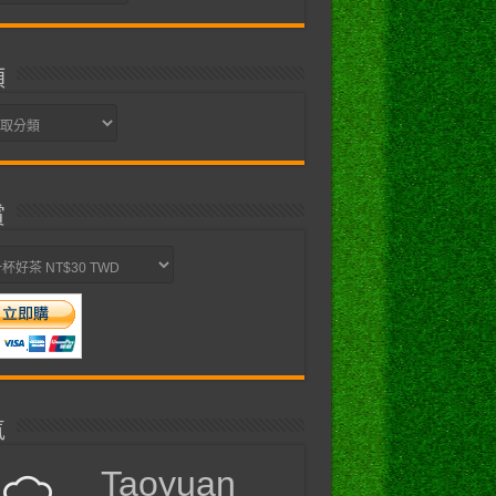
類
賞
氣
Taoyuan