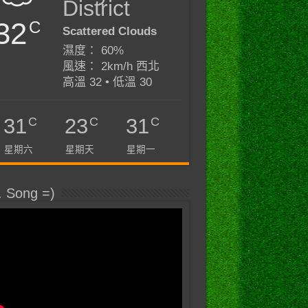
District
32
C
Scattered Clouds
濕度： 60%
風速： 2km/h 西北
高溫 32 • 低溫 30
C
C
C
31
23
31
星期六
星期天
星期一
. Song =)