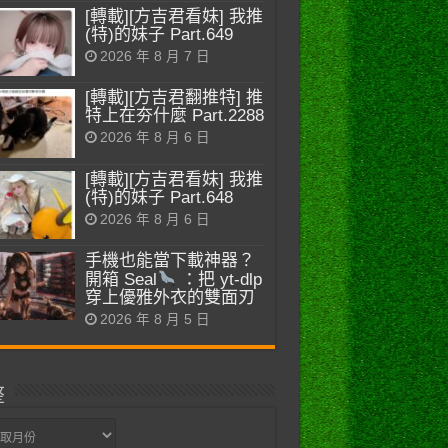
[轉載][方吉君看妹] 我推
(特)的妹子 Part.649
2026 年 8 月 7 日
[轉載][方吉君翻推特] 推
特上在夯什麼 Part.2288
2026 年 8 月 6 日
[轉載][方吉君看妹] 我推
(特)的妹子 Part.648
2026 年 8 月 6 日
手機也能當下載神器？
開箱 Seal
：把 yt-dlp
穿上優雅外衣的雙面刃
2026 年 8 月 5 日
整