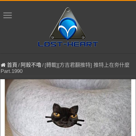
首頁
/
阿殺不嚕
/
[轉載][方吉君翻推特] 推特上在夯什麼
Part.1990