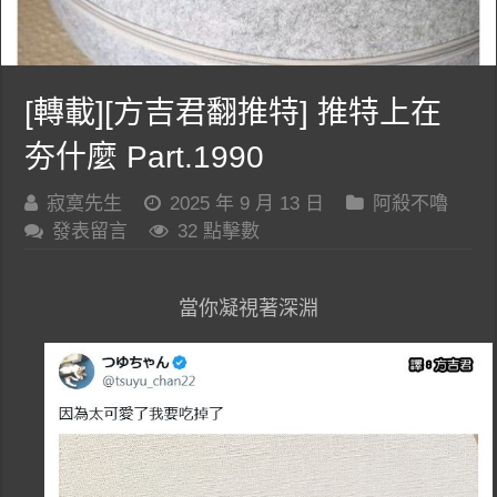
[轉載][方吉君翻推特] 推特上在
夯什麼 Part.1990
寂寞先生
2025 年 9 月 13 日
阿殺不嚕
發表留言
32 點擊數
當你凝視著深淵