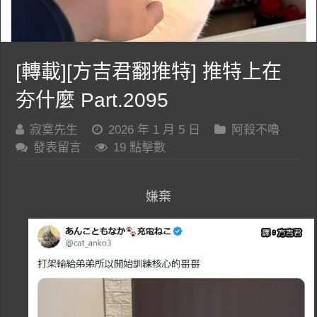
[轉載][方吉君翻推特] 推特上在
夯什麼 Part.2095
寂寞先生
2026 年 1 月 5 日
阿殺不嚕
發表留言
19 點擊數
嫌棄