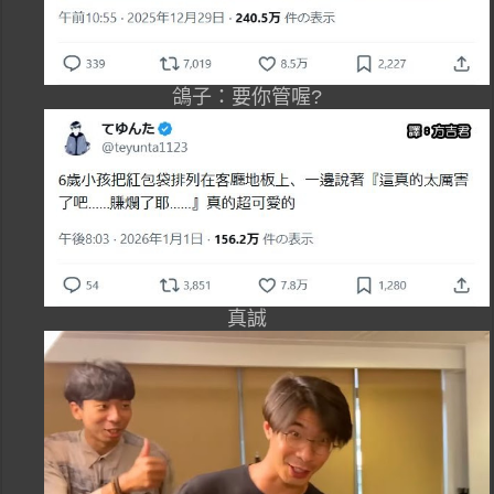
鴿子：要你管喔?
真誠