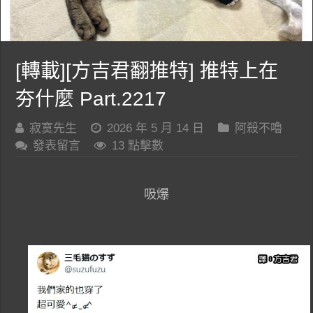
[轉載][方吉君翻推特] 推特上在
夯什麼 Part.2217
寂寞先生
2026 年 5 月 14 日
阿殺不嚕
發表留言
13 點擊數
吸爆