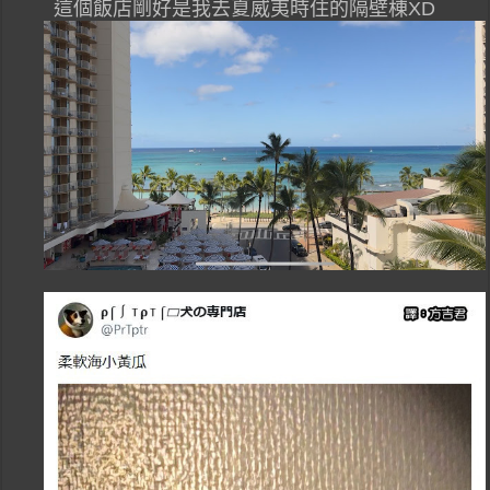
這個飯店剛好是我去夏威夷時住的隔壁棟XD