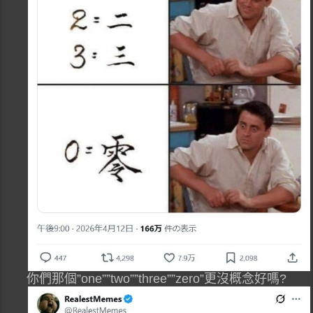
你們那個”one””two””three””zero”更沒概念好嗎?