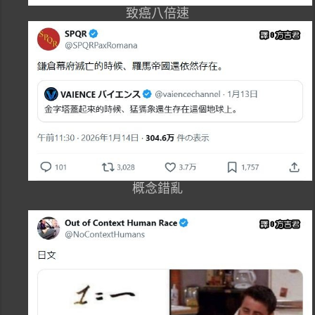
致癌八倍速
概念錯亂