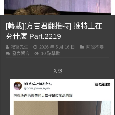
[轉載][方吉君翻推特] 推特上在
夯什麼 Part.2219
寂寞先生
2026 年 5 月 16 日
阿殺不嚕
發表留言
10 點擊數
入戲