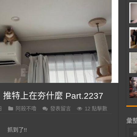
 推特上在夯什麼 Part.2237
日
阿殺不嚕
發表留言
12 點擊數
彙
抓到了!!
彙