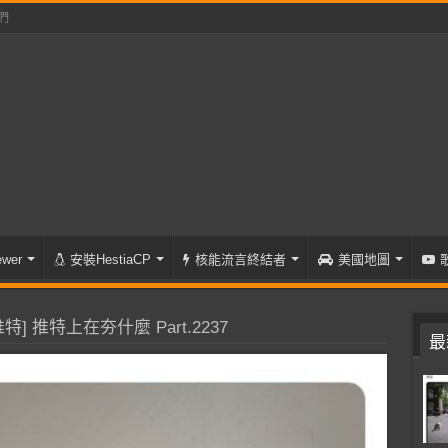
們
wer
安裝HestiaCP
核能流言終結者
美國地圖
特] 推特上在夯什麼 Part.2237
最