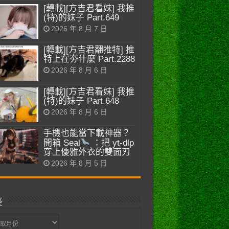
[轉載][方吉君看妹] 我推
(特)的妹子 Part.649
2026 年 8 月 7 日
[轉載][方吉君翻推特] 推
特上在夯什麼 Part.2288
2026 年 8 月 6 日
[轉載][方吉君看妹] 我推
(特)的妹子 Part.648
2026 年 8 月 6 日
手機也能當下載神器？
開箱 Seal
：把 yt-dlp
穿上優雅外衣的雙面刃
2026 年 8 月 5 日
整