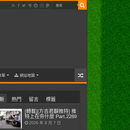
歌單
網站地圖
新
熱門
留言
標籤
[轉載][方吉君翻推特] 推
特上在夯什麼 Part.2289
2026 年 8 月 7 日