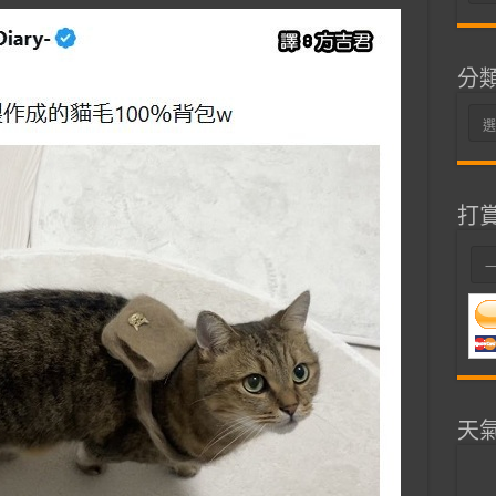
整
分
分
類
打
天