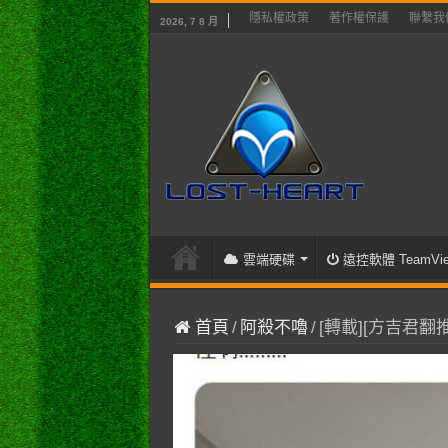
隱私權政策
著作權保護
聯繫我
2026, 7 8 月
雲端硬碟
遠控軟體 TeamVie
首頁
/
阿殺不嚕
/
[轉載][方吉君翻推