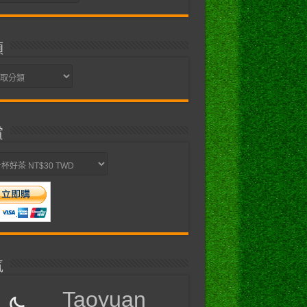
類
賞
氣
Taoyuan