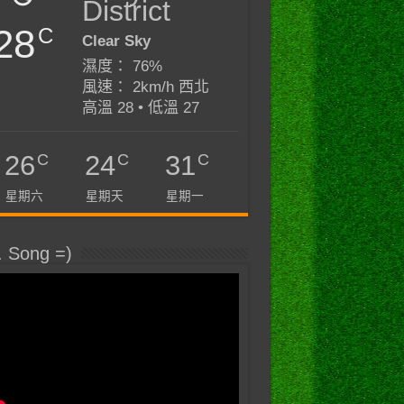
District
28
C
Clear Sky
濕度： 76%
風速： 2km/h 西北
高溫 28 • 低溫 27
C
C
C
26
24
31
星期六
星期天
星期一
. Song =)