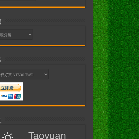
類
賞
氣
Taoyuan