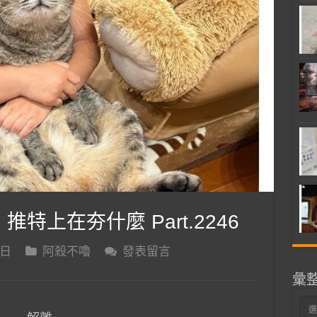
 推特上在夯什麼 Part.2246
 日
阿殺不嚕
發表留言
彙
彙