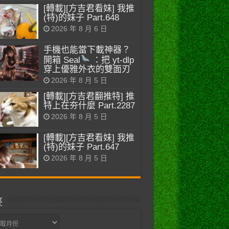
[轉載][方吉君看妹] 我推
(特)的妹子 Part.648
2026 年 8 月 6 日
手機也能當下載神器？
開箱 Seal
：把 yt-dlp
穿上優雅外衣的雙面刃
2026 年 8 月 5 日
[轉載][方吉君翻推特] 推
特上在夯什麼 Part.2287
2026 年 8 月 5 日
[轉載][方吉君看妹] 我推
(特)的妹子 Part.647
2026 年 8 月 5 日
整