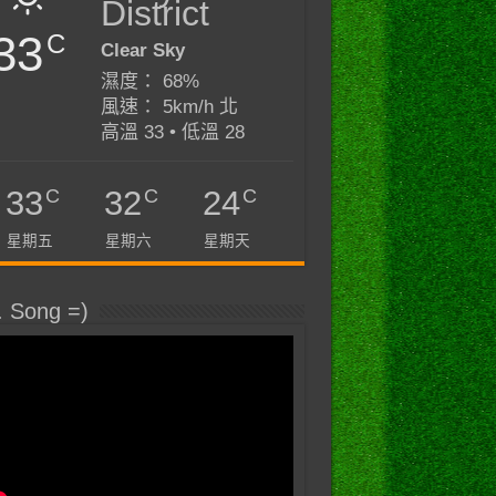
District
33
C
Clear Sky
濕度： 68%
風速： 5km/h 北
高溫 33 • 低溫 28
C
C
C
33
32
24
星期五
星期六
星期天
. Song =)