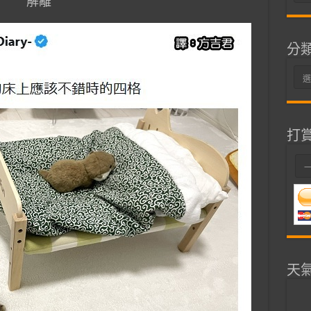
解離
整
分
分
類
打
天