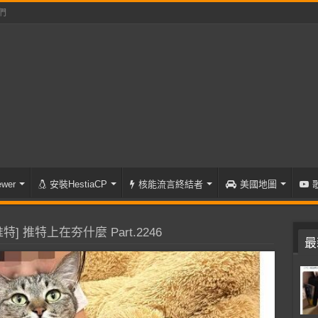
們
wer
安裝HestiaCP
核能流言終結者
美國地圖
特] 推特上在夯什麼 Part.2246
最