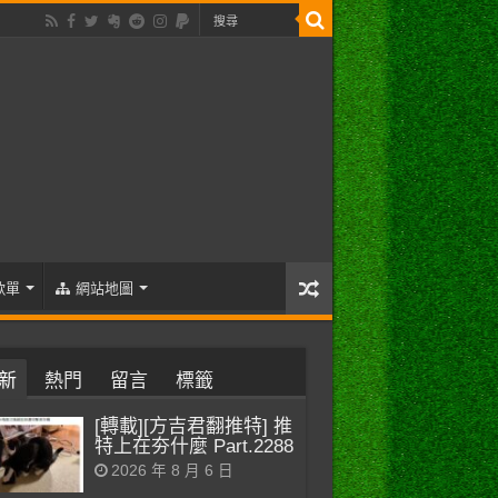
歌單
網站地圖
新
熱門
留言
標籤
[轉載][方吉君翻推特] 推
特上在夯什麼 Part.2288
2026 年 8 月 6 日