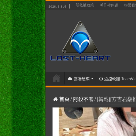
隱私權政策
著作權保護
聯繫我
2026, 6 8 月
雲端硬碟
遠控軟體 TeamVie
首頁
/
阿殺不嚕
/
[轉載][方吉君翻推