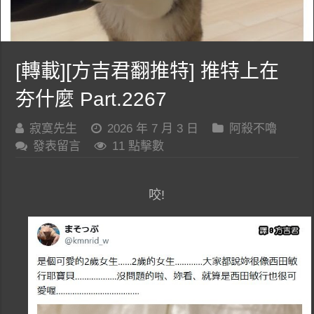
[轉載][方吉君翻推特] 推特上在
夯什麼 Part.2267
寂寞先生
2026 年 7 月 3 日
阿殺不嚕
發表留言
11 點擊數
咬!