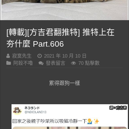
[轉載][方吉君翻推特] 推特上在
夯什麼 Part.606
寂寞先生
2021 年 10 月 10 日
阿殺不嚕
發表留言
70 點擊數
累得跟狗一樣