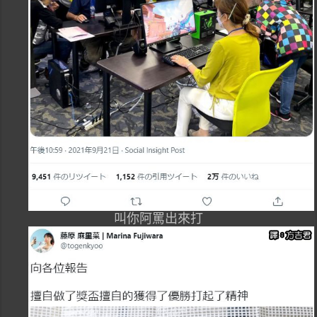
叫你阿罵出來打