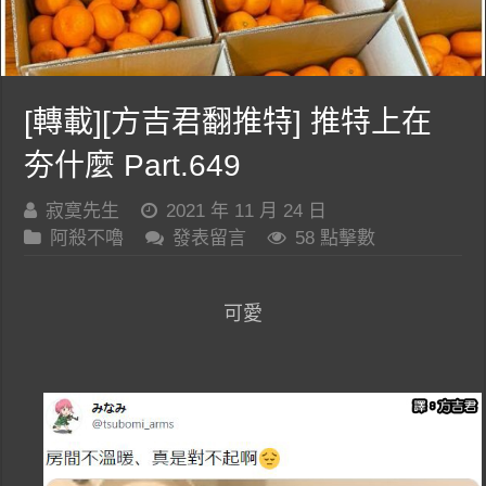
[轉載][方吉君翻推特] 推特上在
夯什麼 Part.649
寂寞先生
2021 年 11 月 24 日
阿殺不嚕
發表留言
58 點擊數
可愛