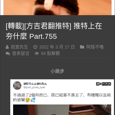
[轉載][方吉君翻推特] 推特上在
夯什麼 Part.755
寂寞先生
2022 年 3 月 17 日
阿殺不嚕
發表留言
64 點擊數
小跳步