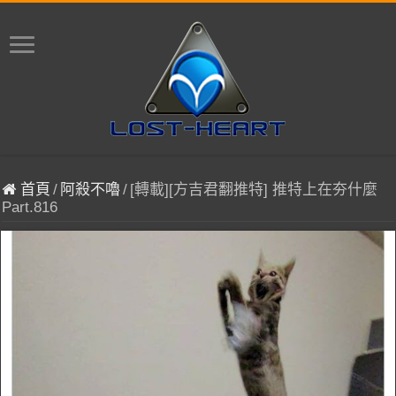
首頁
/
阿殺不嚕
/
[轉載][方吉君翻推特] 推特上在夯什麼
Part.816