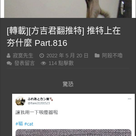
[轉載][方吉君翻推特] 推特上在
夯什麼 Part.816
寂寞先生
2022 年 5 月 20 日
阿殺不嚕
發表留言
114 點擊數
驚恐