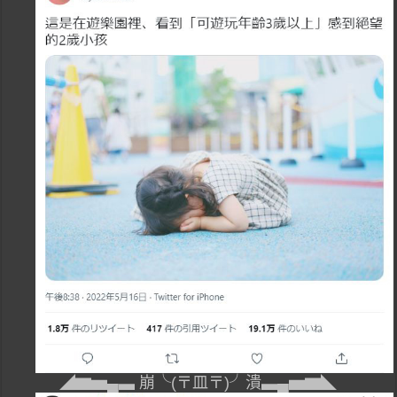
◢▆▅▄▃ 崩╰(〒皿〒)╯潰▃▄▅▆◣