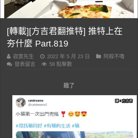
[轉載][方吉君翻推特] 推特上在
夯什麼 Part.819
寂寞先生
2022 年 5 月 23 日
阿殺不嚕
發表留言
58 點擊數
餓了