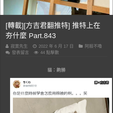
[轉載][方吉君翻推特] 推特上在
夯什麼 Part.843
寂寞先生
2022 年 6 月 17 日
阿殺不嚕
發表留言
44 點擊數
貓：齁勝