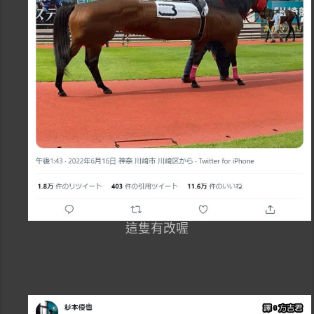
這隻有改喔