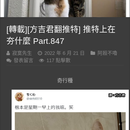
[轉載][方吉君翻推特] 推特上在
夯什麼 Part.847
寂寞先生
2022 年 6 月 21 日
阿殺不嚕
發表留言
117 點擊數
奇行種