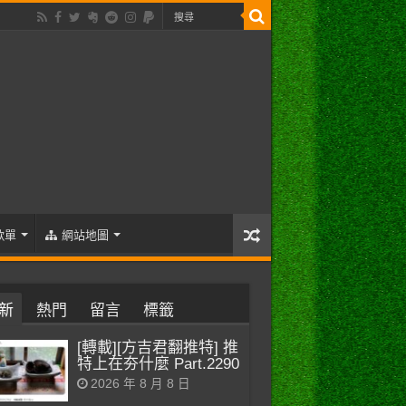
歌單
網站地圖
新
熱門
留言
標籤
[轉載][方吉君翻推特] 推
特上在夯什麼 Part.2290
2026 年 8 月 8 日