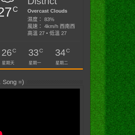
District
27
C
Overcast Clouds
濕度： 83%
風速： 4km/h 西南西
高溫 27 • 低溫 27
C
C
C
26
33
34
星期天
星期一
星期二
. Song =)