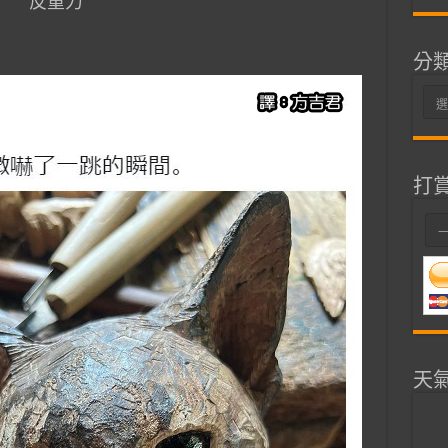
反重力
分
分
類
打
天