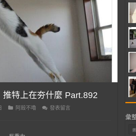
 推特上在夯什麼 Part.892
日
阿殺不嚕
發表留言
彙
彙
整