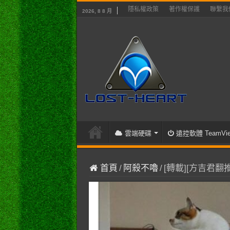
隱私權政策
著作權保護
聯繫我
2026, 8 8 月
雲端硬碟
遠控軟體 TeamVie
首頁
/
阿殺不嚕
/
[轉載][方吉君翻推