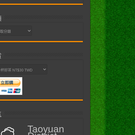
類
賞
氣
Taoyuan