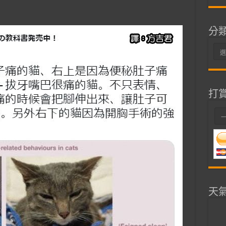
分
分
類
打
天