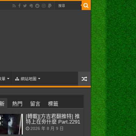
歌單
網站地圖
新
熱門
留言
標籤
[轉載][方吉君翻推特] 推
特上在夯什麼 Part.2291
2026 年 8 月 9 日