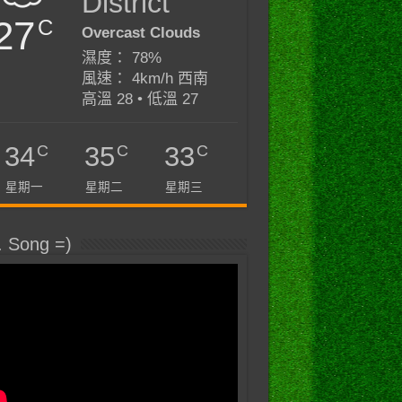
District
27
C
Overcast Clouds
濕度： 78%
風速： 4km/h 西南
高溫 28 • 低溫 27
C
C
C
34
35
33
星期一
星期二
星期三
. Song =)