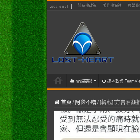
隱私權政策
著作權保護
聯繫我
2026, 9 8 月
雲端硬碟
遠控軟體 TeamVie
首頁
/
阿殺不嚕
/
[轉載][方吉君翻推