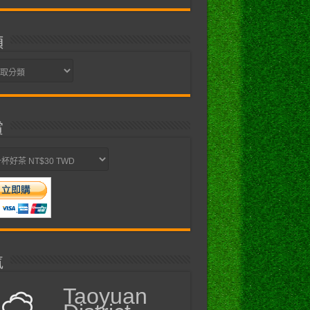
類
賞
氣
Taoyuan