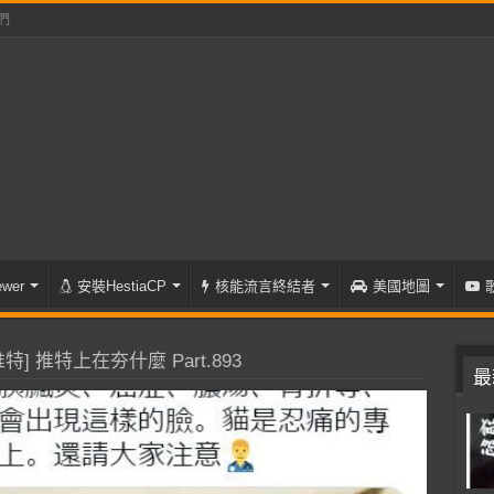
們
wer
安裝HestiaCP
核能流言終結者
美國地圖
特] 推特上在夯什麼 Part.893
最