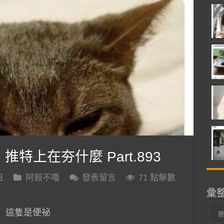
 推特上在夯什麼 Part.893
日
阿殺不嚕
發表留言
71 點擊數
彙
彙
這隻是便祕
整