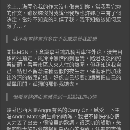
晚上…滿開心我的作文沒有傷害到妳，當我看完妳
的作文，雖然妳沒對我說但我想也許妳心中有了個
決定，當妳不知覺的刺傷了我，我不知道該如何反
應了…。
我不奢求妳會有多在乎我或是替我設想
關掉MSN，下意識拿著鑰匙騎著車往外跑，漫無目
標的往前走，風冷冷無情的刺著我，路燈淡淡的照
著街頭，看著市區人來人往的熱鬧，但我知道我自
己一點也不留念這種虛假的夜生活，催著油門加速
往冷清的道路前進，好像自己想要加速著把自己的
孤單甩開，孤獨的那個我拋去。
但希望妳偶而會感覺到一點點我的心情
聽著巴西大團Angra有名的Carry On，感受一下主
唱Andre Matos對生命的吶喊，我把不愉快的心情
大力丟了出去，很簡單的歌詞，很深切的觸動，急
促的雙大鼓就像敲擊到最內心的深處，狂飆的吉他