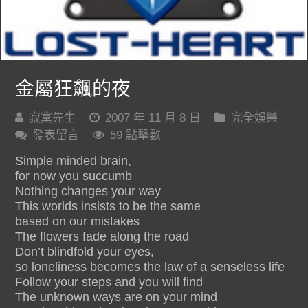
金屬狂飆的夜
寂寞先生
2007 年 11 月 8 日
完全娛樂
發表留言
59 點擊數
Simple minded brain,
for now you succumb
Nothing changes your way
This worlds insists to be the same
based on our mistakes
The flowers fade along the road
Don’t blindfold your eyes,
so loneliness becomes the law of a senseless life
Follow your steps and you will find
The unknown ways are on your mind