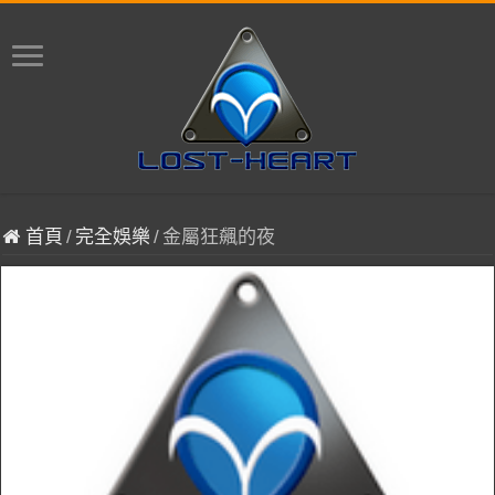
首頁
/
完全娛樂
/
金屬狂飆的夜