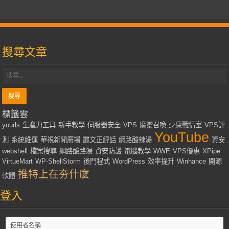
搜尋文章
標籤雲
yourls
生產力工具
新手教學
伺服器安全
VPS
魔靈召喚
少康戰情室
VPS評
YouTube
測
系統維運
華視新聞廣場
麗文正經話
網路酸辣湯
資安
webshell
檔案搜尋
網路酸路湯
資安防護
電腦教學
WWE
VPS優惠
XPipe
VirtueMart
WP-ShellStorm
後門程式
WordPress
效率提升
Winhance
開源
推特上在夯什麼
軟體
登入