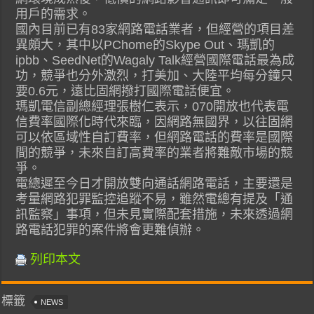
用戶的需求。
國內目前已有83家網路電話業者，但經營的項目差
異頗大，其中以PChome的Skype Out、瑪凱的
ipbb、SeedNet的Wagaly Talk經營國際電話最為成
功，競爭也分外激烈，打美加、大陸平均每分鐘只
要0.6元，遠比固網撥打國際電話便宜。
瑪凱電信副總經理張樹仁表示，070開放也代表電
信費率國際化時代來臨，因網路無國界，以往固網
可以依區域性自訂費率，但網路電話的費率是國際
間的競爭，未來自訂高費率的業者將難敵市場的競
爭。
電總遲至今日才開放雙向通話網路電話，主要還是
考量網路犯罪監控追蹤不易，雖然電總有提及「通
訊監察」事項，但未見實際配套措施，未來透過網
路電話犯罪的案件將會更難偵辦。
列印本文
標籤
NEWS