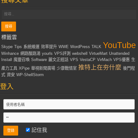
標籤雲
YouTube
Skype
Tips
系統維運
效率提升
WWE
WordPress
TALK
Winhance
網路酸路湯
yourls
VPS評測
webshell
VirtueMart
Unattended
Install
魔靈召喚
Software
麗文正經話
VPS
VestaCP
VirMach
VPS優惠
生
推特上在夯什麼
產力工具
XPipe
華視新聞廣場
少康戰情室
後門程
式
資安
WP-ShellStorm
登入
記住我