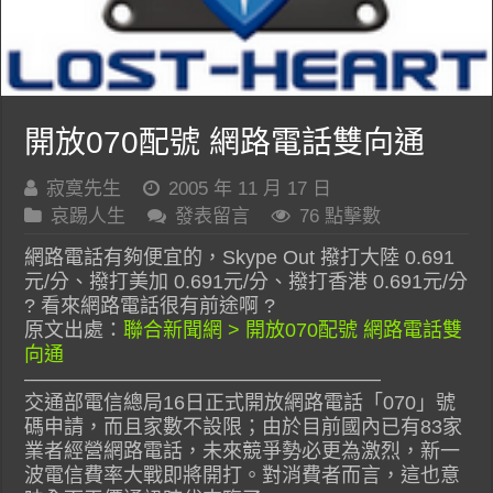
開放070配號 網路電話雙向通
寂寞先生
2005 年 11 月 17 日
哀踢人生
發表留言
76 點擊數
網路電話有夠便宜的，Skype Out 撥打大陸 0.691
元/分、撥打美加 0.691元/分、撥打香港 0.691元/分
? 看來網路電話很有前途啊 ?
原文出處：
聯合新聞網 > 開放070配號 網路電話雙
向通
——————————————————
交通部電信總局16日正式開放網路電話「070」號
碼申請，而且家數不設限；由於目前國內已有83家
業者經營網路電話，未來競爭勢必更為激烈，新一
波電信費率大戰即將開打。對消費者而言，這也意