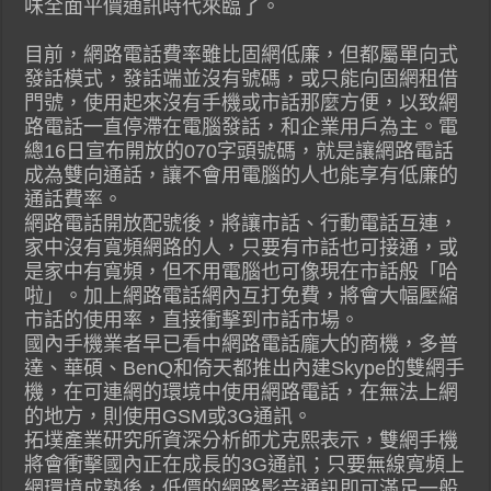
味全面平價通訊時代來臨了。
目前，網路電話費率雖比固網低廉，但都屬單向式
發話模式，發話端並沒有號碼，或只能向固網租借
門號，使用起來沒有手機或市話那麼方便，以致網
路電話一直停滯在電腦發話，和企業用戶為主。電
總16日宣布開放的070字頭號碼，就是讓網路電話
成為雙向通話，讓不會用電腦的人也能享有低廉的
通話費率。
網路電話開放配號後，將讓市話、行動電話互連，
家中沒有寬頻網路的人，只要有市話也可接通，或
是家中有寬頻，但不用電腦也可像現在市話般「哈
啦」。加上網路電話網內互打免費，將會大幅壓縮
市話的使用率，直接衝擊到市話市場。
國內手機業者早已看中網路電話龐大的商機，多普
達、華碩、BenQ和倚天都推出內建Skype的雙網手
機，在可連網的環境中使用網路電話，在無法上網
的地方，則使用GSM或3G通訊。
拓墣產業研究所資深分析師尤克熙表示，雙網手機
將會衝擊國內正在成長的3G通訊；只要無線寬頻上
網環境成熟後，低價的網路影音通訊即可滿足一般