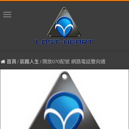
首頁
/
哀踢人生
/
開放070配號 網路電話雙向通