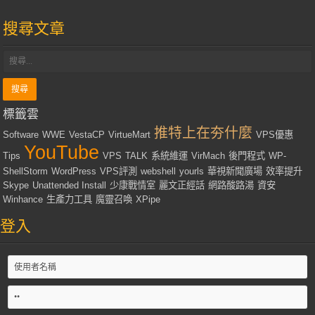
搜尋文章
標籤雲
推特上在夯什麼
Software
WWE
VestaCP
VirtueMart
VPS優惠
YouTube
Tips
VPS
TALK
系統維運
VirMach
後門程式
WP-
ShellStorm
WordPress
VPS評測
webshell
yourls
華視新聞廣場
效率提升
Skype
Unattended Install
少康戰情室
麗文正經話
網路酸路湯
資安
Winhance
生產力工具
魔靈召喚
XPipe
登入