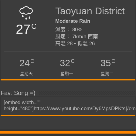
Taoyuan District
Moderate Rain
27
C
濕度： 80%
風速： 7km/h 西南
高溫 28 • 低溫 26
C
C
C
24
32
35
星期天
星期一
星期二
Fav. Song =)
[embed width=""
height="480"]https://www.youtube.com/Dy6MpsDPKts[/em