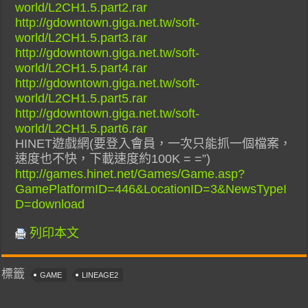
world/L2CH1.5.part2.rar
http://gdowntown.giga.net.tw/soft-
world/L2CH1.5.part3.rar
http://gdowntown.giga.net.tw/soft-
world/L2CH1.5.part4.rar
http://gdowntown.giga.net.tw/soft-
world/L2CH1.5.part5.rar
http://gdowntown.giga.net.tw/soft-
world/L2CH1.5.part6.rar
HINET遊戲網(要登入會員，一次只能抓一個檔案，
速度也不快，下載速度約100K = =”)
http://games.hinet.net/Games/Game.asp?
GamePlatformID=446&LocationID=3&NewsTypeI
D=download
列印本文
標籤
GAME
LINEAGE2