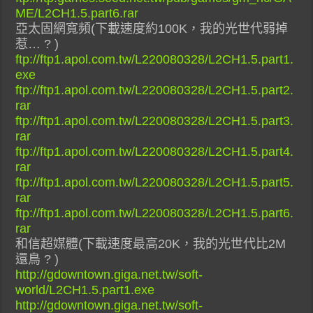
ME/L2CH1.5.part6.rar
亞太固網寬頻(下載速度約100K，我的光世代弱掉
惹… ? )
ftp://ftp1.apol.com.tw/L220080328/L2CH1.5.part1.
exe
ftp://ftp1.apol.com.tw/L220080328/L2CH1.5.part2.
rar
ftp://ftp1.apol.com.tw/L220080328/L2CH1.5.part3.
rar
ftp://ftp1.apol.com.tw/L220080328/L2CH1.5.part4.
rar
ftp://ftp1.apol.com.tw/L220080328/L2CH1.5.part5.
rar
ftp://ftp1.apol.com.tw/L220080328/L2CH1.5.part6.
rar
和信超媒體(下載速度最高20K，我的光世代比2M
還鳥 ? )
http://gdowntown.giga.net.tw/soft-
world/L2CH1.5.part1.exe
http://gdowntown.giga.net.tw/soft-