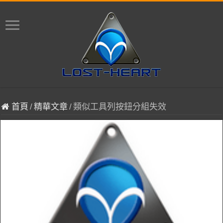
首頁
/
精華文章
/
類似工具列按鈕分組失效