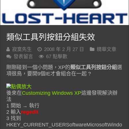
類似工具列按鈕分組失效
寂寞先生
2008 年 2 月 27 日
精華文章
發表留言
67 點擊數
剛剛碰到一個小問題，XP的
類似工具列按鈕分組
選
項很鳥，要開9個IE才會組合在一起 ?
後來在
Customizing Windows XP
這邊發現解決辦
法
1 開始 → 執行
2 輸入
regedit
3 找到
HKEY_CURRENT_USERSoftwareMicrosoftWindo