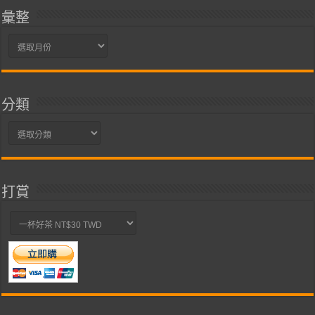
彙整
彙
整
分類
分
類
打賞