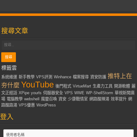
搜尋文章
標籤雲
推特上在
系統維運
新手教學
VPS評測
Winhance
檔案搜尋
資安防護
YouTube
夯什麼
後門程式
VirtueMart
生產力工具
開源軟體
麗
文正經話
XPipe
yourls
伺服器安全
VPS
WWE
WP-ShellStorm
華視新聞廣
場
電腦教學
webshell
魔靈召喚
資安
少康戰情室
網路酸辣湯
效率提升
網
路酸路湯
VPS優惠
WordPress
登入