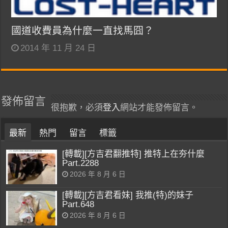
國道收費員為什麼一直找馬囧？
2014 年 11 月 24 日
發佈留言
很抱歉，必須
登入
網站才能發佈留言。
最新
熱門
留言
標籤
[轉載][方吉君翻推特] 推特上在夯什麼
Part.2288
2026 年 8 月 6 日
[轉載][方吉君看妹] 我推(特)的妹子
Part.648
2026 年 8 月 6 日