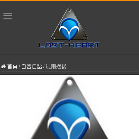
首頁
/
自言自語
/
風雨過後