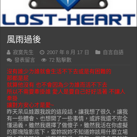
風雨過後
寂寞先生
2007 年 8 月 17 日
自言自語
發表留言
72 點擊數
沒有誰少ㄌ誰就會生活不下去或是有困難的
那都是屁
就算他沒有 也不會因為少ㄌ誰而活不下去
所以不需要牽掛誰 愛人是要自己好好活著 不讓人
牽掛
讓對方安心才是愛~
昨天呆瓜娃跟我說的這段話，讓我想了很久，讓我
有一些體會、也想開了一些事情，或許我還不完全
懂涵義，雖然我選擇了做傻子，雖然我活在你虛擬
的那塊陰影底下，當妳說妳不知道妳該用什麼立場