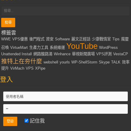
標籤雲
WWE
VPS優惠
後門程式
資安
Software
麗文正經話
少康戰情室
Tips
魔靈
YouTube
召喚
VirtueMart
生產力工具
系統維運
WordPress
Unattended Install
網路酸路湯
Winhance
華視新聞廣場
VPS評測
VestaCP
推特上在夯什麼
webshell
yourls
WP-ShellStorm
Skype
TALK
效率
提升
VirMach
VPS
XPipe
登入
記住我