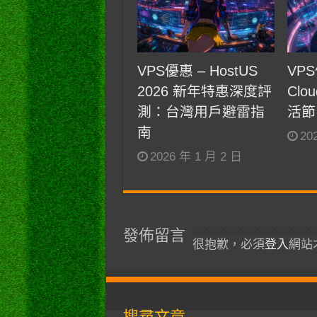
VPS優惠 – HostUS
VPS
2026 新年特惠深度評
Clou
測：台灣用戶避雷指
活節
南
20
2026 年 1 月 2 日
發佈留言
很抱歉，必須
登入
網站
搜尋文章