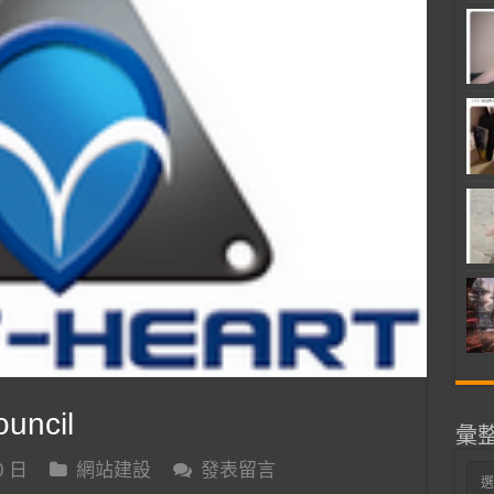
uncil
彙
0 日
網站建設
發表留言
彙