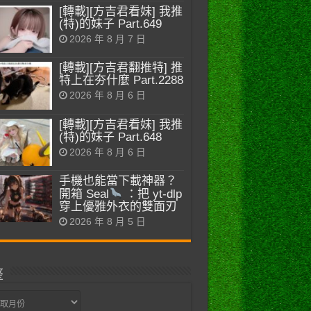
[轉載][方吉君看妹] 我推
(特)的妹子 Part.649
2026 年 8 月 7 日
[轉載][方吉君翻推特] 推
特上在夯什麼 Part.2288
2026 年 8 月 6 日
[轉載][方吉君看妹] 我推
(特)的妹子 Part.648
2026 年 8 月 6 日
手機也能當下載神器？
開箱 Seal
：把 yt-dlp
穿上優雅外衣的雙面刃
2026 年 8 月 5 日
整