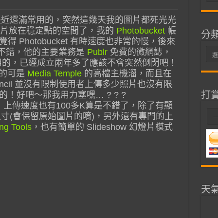
整
近還滿常用的，突然這幾天我的圖片都死光光
把圖片放在穩定點的空間了，我的
Photobucket
帳
分
 Photobucket 有時速度也非常的慢，後來
不錯，他的主要業務是
Publr
免費的微網誌，
分
啟用的，已經成立兩年多了應該不會突然倒閉吧！
類
的可是
Media Temple
的高檔主機溜，而且在
Council 並沒有限制使用者上傳多少照片也沒有限
打
！好吧～那我用力塞嘿… ? ? ?
，上傳速度也有100多K算是不錯了，除了有顯
尺寸(會保留原始圖片的唷)，另外還有專門的上
ng Tools
，也有簡單的 Slideshow 幻燈片模式
天