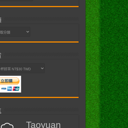
類
賞
氣
Taoyuan