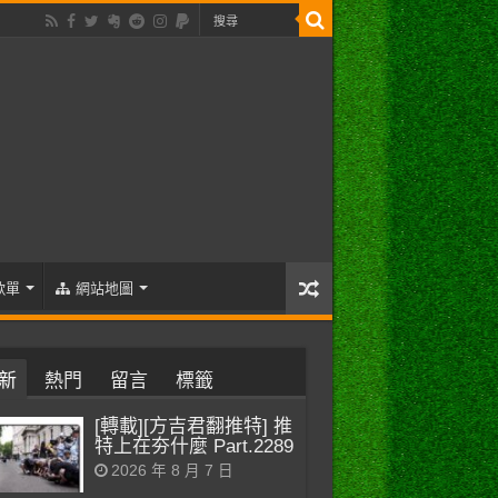
歌單
網站地圖
新
熱門
留言
標籤
[轉載][方吉君翻推特] 推
特上在夯什麼 Part.2289
2026 年 8 月 7 日