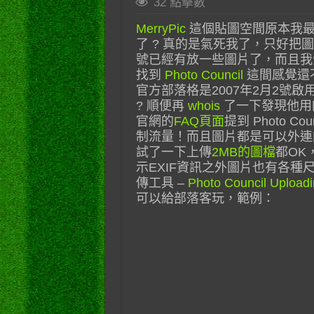
32 點擊數
MerryPic
這個貼圖空間原本我最
了 ? 真的是氣死我了，只好
號已經有放一些圖片了，而且我覺得
找到
Photo Council
這間感覺還
官方部落格是2007年2月2號
? 順便再
whois
了一下發現他用
官網的
FAQ頁面
提到 Photo 
制流量！而且圖片都是可以外連的
試了一下上傳
2MB的圖檔
都OK
示EXIF資訊之外圖片也有各種
傳工具 –
Photo Council Uploadi
可以給部落客玩，範例：