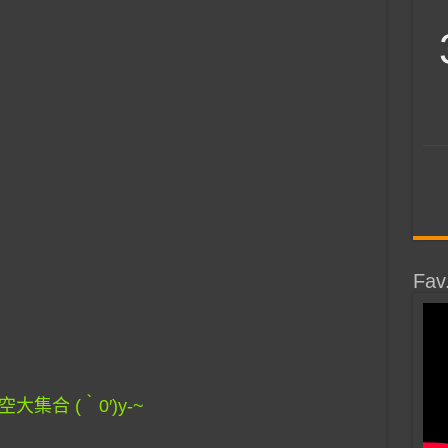
Fav
集合 (‵0′)y-~