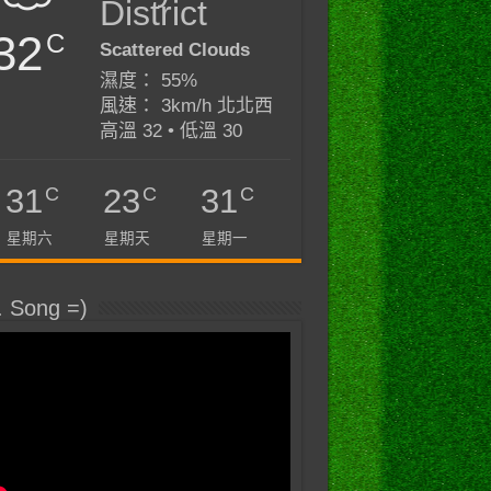
District
32
C
Scattered Clouds
濕度： 55%
風速： 3km/h 北北西
高溫 32 • 低溫 30
C
C
C
31
23
31
星期六
星期天
星期一
. Song =)