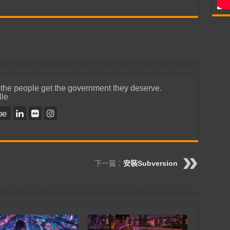
 the people get the government they deserve.
lle
be
下一篇：
安裝Subversion