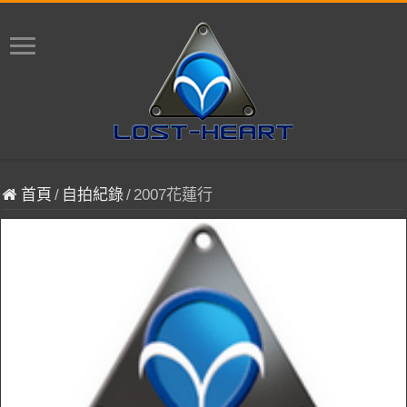
首頁
/
自拍紀錄
/
2007花蓮行