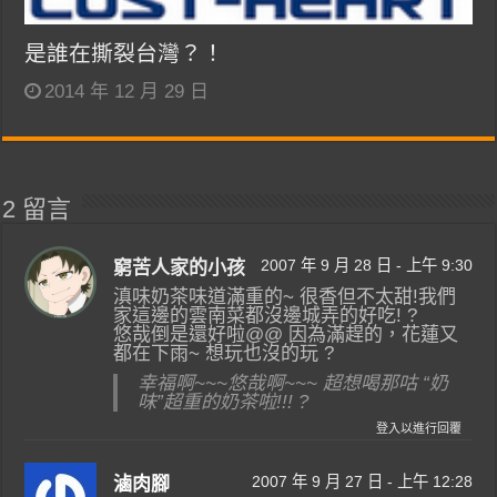
是誰在撕裂台灣？！
2014 年 12 月 29 日
2 留言
2007 年 9 月 28 日 - 上午 9:30
窮苦人家的小孩
滇味奶茶味道滿重的~ 很香但不太甜!我們
家這邊的雲南菜都沒邊城弄的好吃! ?
悠哉倒是還好啦@@ 因為滿趕的，花蓮又
都在下雨~ 想玩也沒的玩 ?
幸福啊~~~悠哉啊~~~ 超想喝那咕 “奶
味”超重的奶茶啦!!! ?
登入以進行回覆
2007 年 9 月 27 日 - 上午 12:28
滷肉腳