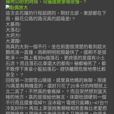
擁吻10秒的時候，司儀還故意喊很慢~ ?
這次去花蓮的行程超趕的，剛好北部、東部都在下
雨，蘇花公路的路況真的超級差! ?
大暴雨!
大落石!
大坍方!
大濃霧!
雨真的大到一個不行，坐在前面很清楚的看到超大
顆雨滴一直撞，雨刷明明就開最快了，還刷不是很
乾淨。一路上看到N個落石，更誇張的是還有小土
石流 ? 而且落石比車還大的都有!! 嚇都嚇死了，都
不敢停下來拿小藍拍落石~ 趕快離開危險地帶比較
安全。 ?
回程第一次開雪山隧道，感覺真他媽的無聊，限速
70真是有夠機歪的，還好只花了20多分的時間就上
北二高了，不然真的會瘋掉。 ? 而且突然想到當天
睡的地方，真的是很給他無言，床跟枕頭硬到一個
不行而且還會塌掉?! 沒冰箱?! 電視只能轉1~47台?!
冷氣好吵?! 再加上某張姓敗類睡相奇差無比老愛把