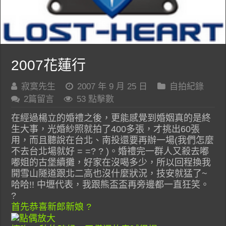
2007花蓮行
寂寞先生
2007 年 9 月 25 日
自拍紀錄
2篇留言
53 點擊數
在經過楊立的婚禮之後，更能感覺到婚姻真的是終
生大事，光婚紗照就拍了400多張，才挑出60張
用，而且聽說在台北、南投還要再辦一場(我們怎麼
不去台北場就好 = =? ? )。婚禮完一群人又殺去嘟
嘟姐的古堡續攤，好家在沒喝多少，所以回程換我
開雪山隧道跟北二高也沒什麼狀況，技安就猛了~
哈哈!! 中壢代表，我跟熊盃盃再旁邊都一直狂笑。
?
首先恭喜新郎新娘 ?