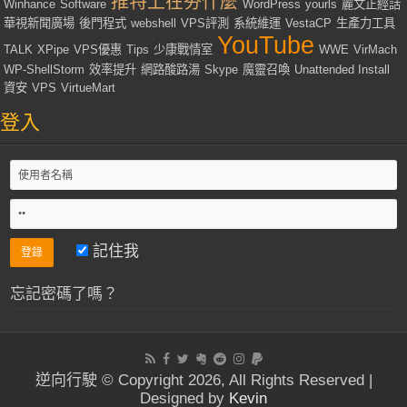
推特上在夯什麼
Winhance
Software
WordPress
yourls
麗文正經話
華視新聞廣場
後門程式
webshell
VPS評測
系統維運
VestaCP
生產力工具
YouTube
TALK
XPipe
VPS優惠
Tips
少康戰情室
WWE
VirMach
WP-ShellStorm
效率提升
網路酸路湯
Skype
魔靈召喚
Unattended Install
資安
VPS
VirtueMart
登入
記住我
忘記密碼了嗎？
逆向行駛 © Copyright 2026, All Rights Reserved |
Designed by
Kevin