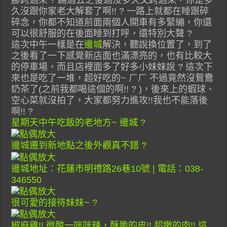
腳跨過來 ? 踢過去之後過沒多久又跨過來，你是多
久沒跟你家老大解套了啊!! ? 一路上就都在睡跟碎
碎念，你都不知道前面兩個人開車有多緊繃，你還
可以很舒服的在後面睡到打呼，還特別大聲 ?
這次中午一樣是在
邊城
解決，聽說換位置了，到了
之後看了一下感覺新店面也滿漂亮的，也有比較大
的停車場，而且店裡面多了好多小妹妹說 ? 這次下
來也是吃了一堆，超好吃的~ ㄏㄏ 不過竟然沒鴛鴦
奶茶了(之前我都喝這個的啊!! ? )，後來上的蝦球、
空心菜就沒拍了，大家都努力進攻!!我也不能落後
啊!! ?
星期天中午吃飯的老地方~ 邊城 ?
邊城遷到新地點之後外觀真不錯 ?
邊城地址：花蓮市明禮路26巷10號 | 電話：038-
346550
很可愛的接待妹妹~ ?
椒麻雞!! 微酸一咪咪辣，酥脆的皮!! 超嫩的肉!! 這