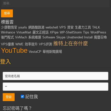
標籤雲
少康戰情室
yourls
網路酸路湯
webshell
VPS
資安
生產力工具
TALK
Winhance
VirtueMart
麗文正經話
XPipe
WP-ShellStorm
Tips
WordPress
後門程式
VirMach
系統維運
Software
Skype
Unattended Install
魔靈召喚
推特上在夯什麼
VPS優惠
WWE
效率提升
VPS評測
YouTube
VestaCP
華視新聞廣場
登入
記住我
忘記密碼了嗎？