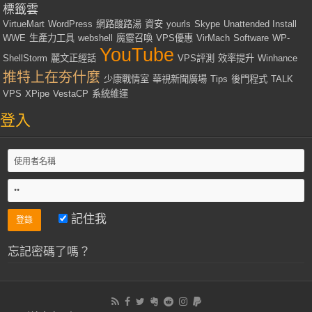
標籤雲
VirtueMart
WordPress
網路酸路湯
資安
yourls
Skype
Unattended Install
WWE
生產力工具
webshell
魔靈召喚
VPS優惠
VirMach
Software
WP-
YouTube
ShellStorm
麗文正經話
VPS評測
效率提升
Winhance
推特上在夯什麼
少康戰情室
華視新聞廣場
Tips
後門程式
TALK
VPS
XPipe
VestaCP
系統維運
登入
記住我
忘記密碼了嗎？