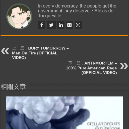
In every democracy, the people get the
government they deserve. ~Alexis de
Tocqueville
上一篇：
BURY TOMORROW –
Man On Fire (OFFICIAL
VIDEO)
下一篇：
ANTI-MORTEM –
100% Pure American Rage
(OFFICIAL VIDEO)
相關文章