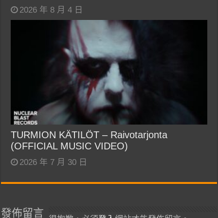
2026 年 8 月 4 日
TURMION KÄTILÖT – Raivotarjonta
(OFFICIAL MUSIC VIDEO)
2026 年 7 月 30 日
發佈留言