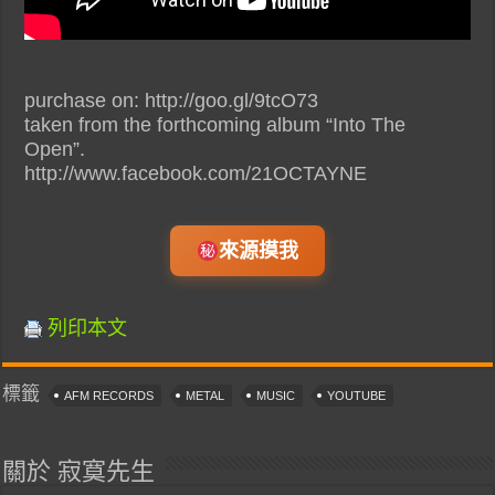
purchase on: http://goo.gl/9tcO73
taken from the forthcoming album “Into The
Open”.
http://www.facebook.com/21OCTAYNE
來源摸我
列印本文
標籤
AFM RECORDS
METAL
MUSIC
YOUTUBE
關於 寂寞先生