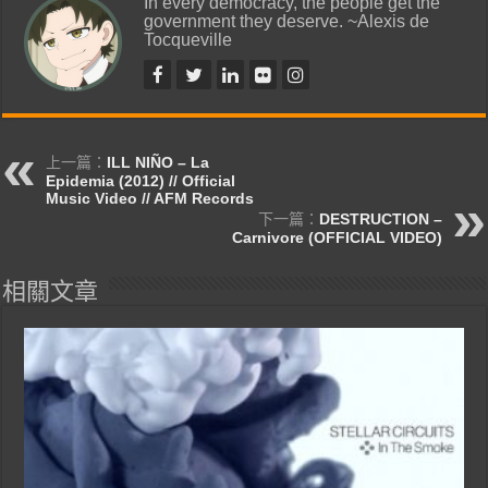
In every democracy, the people get the
government they deserve. ~Alexis de
Tocqueville
上一篇：
ILL NIÑO – La
Epidemia (2012) // Official
Music Video // AFM Records
下一篇：
DESTRUCTION –
Carnivore (OFFICIAL VIDEO)
相關文章