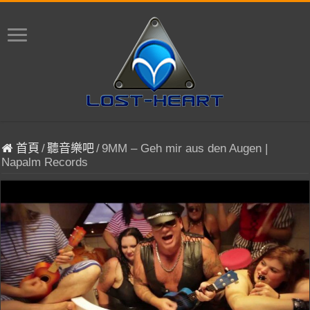
首頁
/
聽音樂吧
/
9MM – Geh mir aus den Augen |
Napalm Records