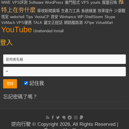
推
WWE
VPS評測
Software
WordPress
後門程式
VPS
yourls
魔靈召喚
特上在夯什麼
華視新聞廣場
生產力工具
系統維運
效率提升
少康戰
情室
webshell
Tips
VestaCP
資安
Winhance
WP-ShellStorm
Skype
VirMach
VPS優惠
TALK
麗文正經話
網路酸路湯
XPipe
VirtueMart
YouTube
Unattended Install
登入
記住我
忘記密碼了嗎？
逆向行駛 © Copyright 2026, All Rights Reserved |