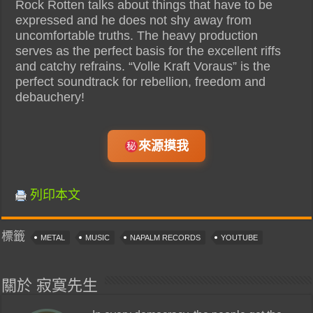
Rock Rotten talks about things that have to be
expressed and he does not shy away from
uncomfortable truths. The heavy production
serves as the perfect basis for the excellent riffs
and catchy refrains. “Volle Kraft Voraus” is the
perfect soundtrack for rebellion, freedom and
debauchery!
來源摸我
列印本文
標籤
METAL
MUSIC
NAPALM RECORDS
YOUTUBE
關於 寂寞先生