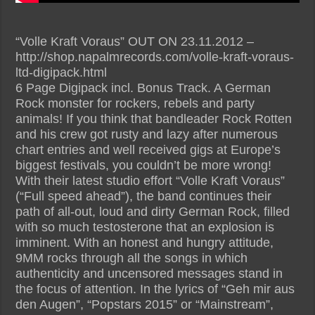
“Volle Kraft Voraus” OUT ON 23.11.2012 –
http://shop.napalmrecords.com/volle-kraft-voraus-
ltd-digipack.html
6 Page Digipack incl. Bonus Track. A German
Rock monster for rockers, rebels and party
animals! If you think that bandleader Rock Rotten
and his crew got rusty and lazy after numerous
chart entries and well received gigs at Europe’s
biggest festivals, you couldn’t be more wrong!
With their latest studio effort “Volle Kraft Voraus”
(“Full speed ahead”), the band continues their
path of all-out, loud and dirty German Rock, filled
with so much testosterone that an explosion is
imminent. With an honest and hungry attitude,
9MM rocks through all the songs in which
authenticity and uncensored messages stand in
the focus of attention. In the lyrics of “Geh mir aus
den Augen”, “Popstars 2015” or “Mainstream”,