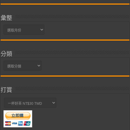
彙整
彙
整
分類
分
類
打賞