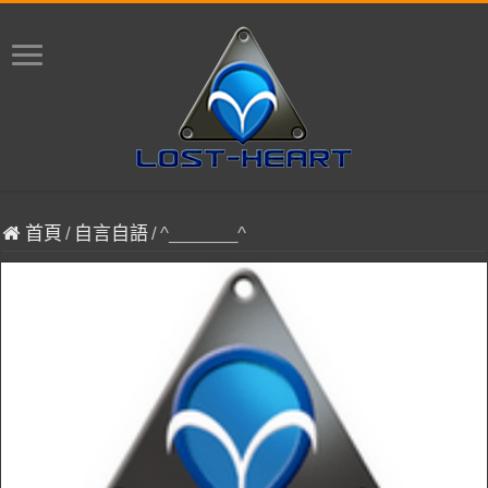
首頁
/
自言自語
/
^_______^