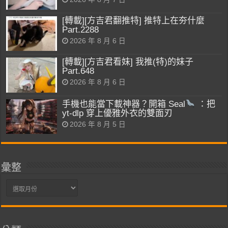
[轉載][方吉君翻推特] 推特上在夯什麼
Part.2288
2026 年 8 月 6 日
[轉載][方吉君看妹] 我推(特)的妹子
Part.648
2026 年 8 月 6 日
手機也能當下載神器？開箱 Seal
：把
yt-dlp 穿上優雅外衣的雙面刃
2026 年 8 月 5 日
彙整
彙
整