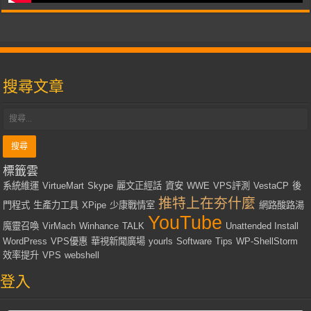
搜尋文章
標籤雲
系統維運
VirtueMart
Skype
麗文正經話
資安
WWE
VPS評測
VestaCP
後
推特上在夯什麼
門程式
生產力工具
XPipe
少康戰情室
網路酸路湯
YouTube
魔靈召喚
VirMach
Winhance
TALK
Unattended Install
WordPress
VPS優惠
華視新聞廣場
yourls
Software
Tips
WP-ShellStorm
效率提升
VPS
webshell
登入