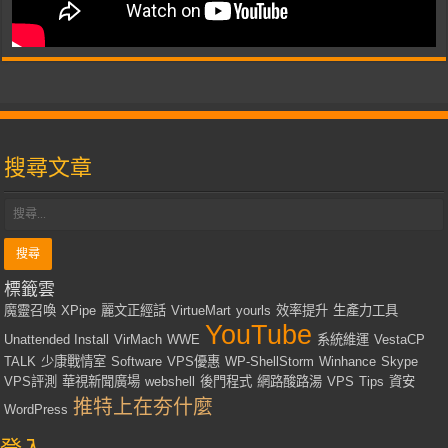
搜尋文章
標籤雲
魔靈召喚
XPipe
麗文正經話
VirtueMart
yourls
效率提升
生產力工具
YouTube
Unattended Install
VirMach
WWE
系統維運
VestaCP
TALK
少康戰情室
Software
VPS優惠
WP-ShellStorm
Winhance
Skype
VPS評測
華視新聞廣場
webshell
後門程式
網路酸路湯
VPS
Tips
資安
推特上在夯什麼
WordPress