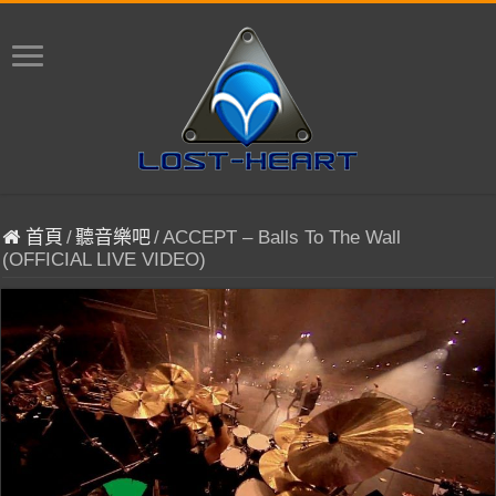
首頁
/
聽音樂吧
/
ACCEPT – Balls To The Wall
(OFFICIAL LIVE VIDEO)