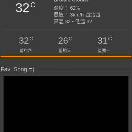
32
C
濕度： 62%
風速： 3km/h 西北西
高溫 32 • 低溫 32
C
C
C
32
26
31
星期六
星期天
星期一
Fav. Song =)