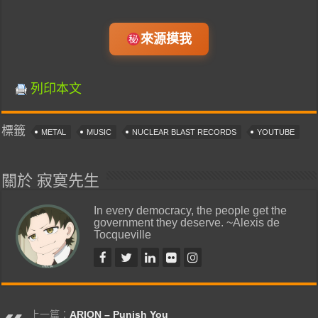
來源摸我
列印本文
標籤
METAL
MUSIC
NUCLEAR BLAST RECORDS
YOUTUBE
關於 寂寞先生
In every democracy, the people get the
government they deserve. ~Alexis de
Tocqueville
上一篇：
ARION – Punish You