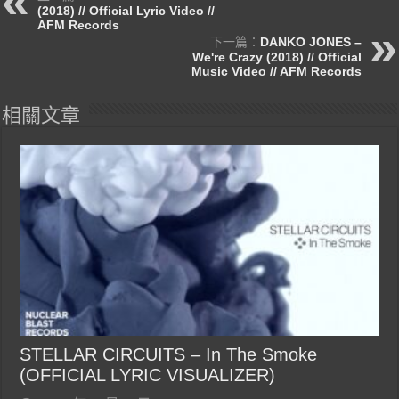
(2018) // Official Lyric Video //
AFM Records
下一篇：
DANKO JONES –
We're Crazy (2018) // Official
Music Video // AFM Records
相關文章
STELLAR CIRCUITS – In The Smoke
(OFFICIAL LYRIC VISUALIZER)