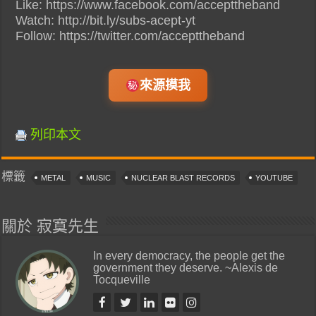
Like: https://www.facebook.com/accepttheband
Watch: http://bit.ly/subs-acept-yt
Follow: https://twitter.com/accepttheband
來源摸我
列印本文
標籤
METAL
MUSIC
NUCLEAR BLAST RECORDS
YOUTUBE
關於 寂寞先生
In every democracy, the people get the
government they deserve. ~Alexis de
Tocqueville