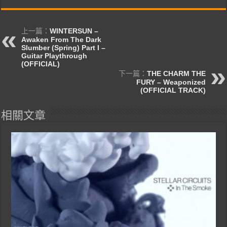
上一篇：
WINTERSUN –
Awaken From The Dark
Slumber (Spring) Part I –
Guitar Playthrough
(OFFICIAL)
下一篇：
THE CHARM THE
FURY – Weaponized
(OFFICIAL TRACK)
相關文章