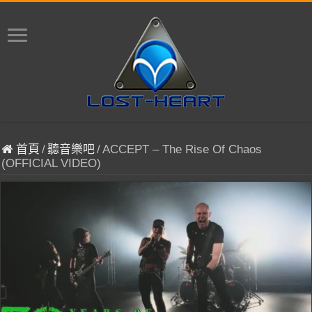
首頁
/
聽音樂吧
/
ACCEPT – The Rise Of Chaos
(OFFICIAL VIDEO)